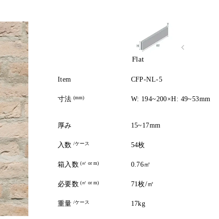
Flat
Item
CFP-NL-5
(mm)
寸法
W: 194~200×H: 49~53mm
厚み
15~17mm
/ケース
入数
54枚
(㎡ or m)
箱入数
0.76㎡
(㎡ or m)
必要数
71枚/㎡
/ケース
重量
17kg