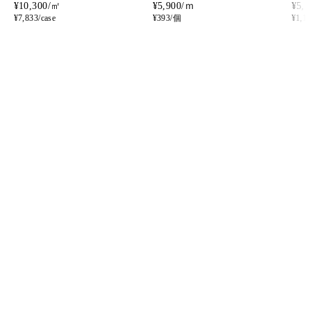
¥10,300/㎡
¥5,900/ｍ
¥5,
¥7,833/case
¥393/個
¥1,1