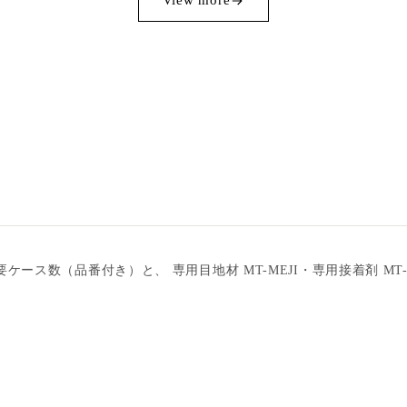
View more
）
数（品番付き）と、 専用目地材 MT-MEJI・専用接着剤 MT-B