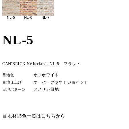
NL-5
NL-6
NL-7
NL-5
CAN'BRICK Netherlands NL-5 フラット
目地色
オフホワイト
目地仕上げ
オーバーグラウトジョイント
目地パターン
アメリカ目地
サンプル請求
目地材15色一覧は
こちら
から