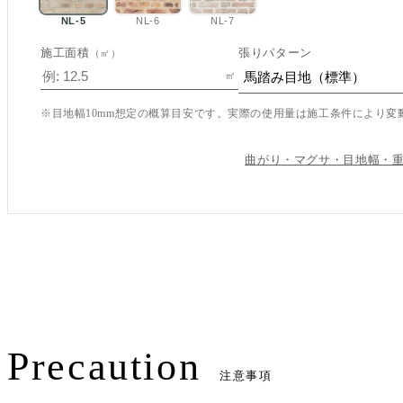
NL-5
NL-6
NL-7
施工面積
張りパターン
（㎡）
㎡
※目地幅10mm想定の概算目安です。実際の使用量は施工条件により変
この内容で見積もり依頼
曲がり・マグサ・目地幅・
Precaution
注意事項