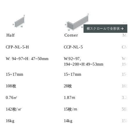
横スクロールで全形状
Half
Corner
Mag
CFP-NL-5-H
CCP-NL-5
CMP
W: 94~97×H: 47~50mm
W:92~97,
W:9
194~200×H:49~53mm
194
15~17mm
15~17mm
15~
108枚
28枚
16
0.76㎡
1.87ｍ
3.2
142枚/㎡
15枚/ｍ
5個
16kg
14kg
15k