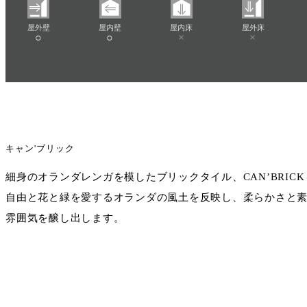
屋外壁
屋内壁
屋内床
屋外床
○
○
×
×
キャン'ブリック
細身のオランダレンガを模したブリックタイル、CAN’BRICK「Net
自由と花と緑を愛するオランダの風土を反映し、柔らかさと
雰囲気を醸し出します。