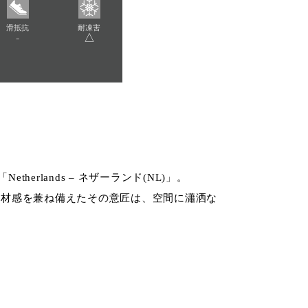
滑抵抗
耐凍害
-
△
herlands – ネザーランド(NL)」。
素材感を兼ね備えたその意匠は、空間に瀟洒な