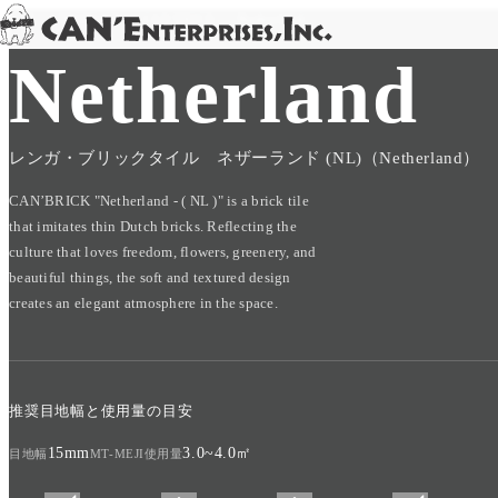
TOP
/
PRODUCT
/
CAN'BRICK
/
Netherland
Skip to content
Netherland
レンガ・ブリックタイル ネザーランド (NL)（Netherland）
CAN’BRICK "Netherland - ( NL )" is a brick tile
that imitates thin Dutch bricks. Reflecting the
culture that loves freedom, flowers, greenery, and
beautiful things, the soft and textured design
creates an elegant atmosphere in the space.
推奨目地幅と使用量の目安
15mm
3.0~4.0㎡
目地幅
MT-MEJI使用量