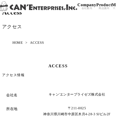
Company
Product
M
Skip to content
会社案内
商品案内
マ
Access
アクセス
HOME
>
ACCESS
ACCESS
アクセス情報
キャン'エンタープライゼズ株式会社
会社名
〒211-0025
所在地
神奈川県川崎市中原区木月4-28-3 SJビル2F