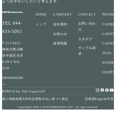
ようお手伝いしたいと考えます。
HOME
COMPANY
CONTACT
PRODU
TEL
044-
お問い合わ
トップ
会社案内
CAN'BR
せ
433-5001
お知らせ
CAN'ST
カタログ
〒211-0025
採用情報
CAN'ST
サンプル請
神奈川県川崎
TILEs
求
市中原区木月
4-28-3 SJビ
EXTERI
ル2F
LIGHTS
SHOWROOM
→
BOWCS Inc.
Tile Capsule
3C
日本語
English
中文
個人情報保護方針
特定商取引法に基づく表記
Copyright©2026 CAN'ENTERPRISES,INC. all right reserved.