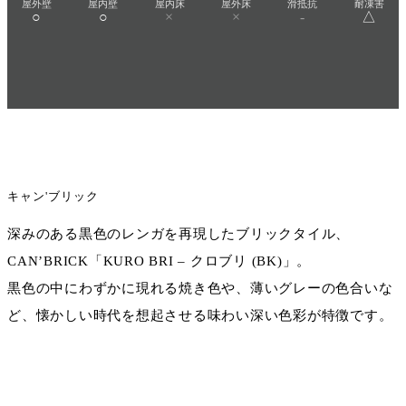
屋外壁
屋内壁
屋内床
屋外床
滑抵抗
耐凍害
○
○
×
×
-
△
キャン'ブリック
深みのある黒色のレンガを再現したブリックタイル、
CAN’BRICK「KURO BRI – クロブリ (BK)」。
黒色の中にわずかに現れる焼き色や、薄いグレーの色合いな
ど、懐かしい時代を想起させる味わい深い色彩が特徴です。