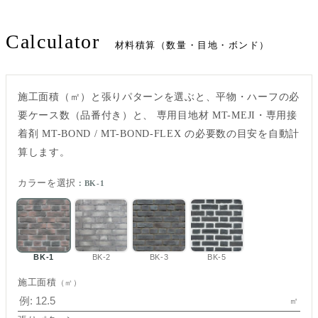
Calculator
材料積算（数量・目地・ボンド）
施工面積（㎡）と張りパターンを選ぶと、平物・ハーフの必
要ケース数（品番付き）と、 専用目地材 MT-MEJI・専用接
着剤 MT-BOND / MT-BOND-FLEX の必要数の目安を自動計
算します。
カラーを選択
：BK-1
BK-1
BK-2
BK-3
BK-5
施工面積
（㎡）
㎡