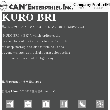
Company
Product
M
TOP
/
PRODUCT
/
CAN'BRICK
/
KURO BRI
Skip to content
会社案内
商品案内
マ
KURO BRI
黒いレンガ・ブリックタイル クロブリ (BK)（KURO BRI）
"KURO BRI - ( BK )". which replicates the
austere black of bricks. Its distinctive feature is
the deep, nostalgic colors that remind us of a
bygone era, such as the slight burnt color peeling
out from the black, and the light gray.
推奨目地幅と使用量の目安
12mm
4.5~6.5㎡
目地幅
MT-MEJI使用量