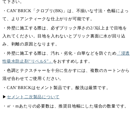
て下さい。
・CAN’BRICK「クロブリ(BK)」は、不揃いな寸法・色幅によっ
て、よりアンティークな仕上がりが可能です。
・外壁に施工する際は、必ずブリック厚さの2/3以上まで目地を
入れてください。目地を入れないとブリック裏面に水が回り込
み、剥離の原因となります。
・外壁に施工する際は、汚れ・劣化・白華などを防ぐため
「浸透
性吸水防止剤“リペルS”」
をおすすめします。
・色調とテクスチャーを十分に生かすには、複数のカートンから
混ぜ合わせてご使用ください。
・CAN’BRICKはセメント製品です。酸洗は厳禁です。
▶︎
セメント二次製品について
・㎡・mあたりの必要数は、推奨目地幅にした場合の数量です。