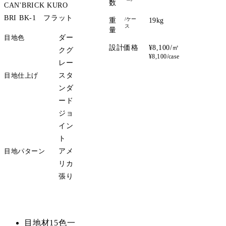
数
CAN'BRICK KURO
BRI BK-1 フラット
/ケー
重
19kg
ス
量
目地色
ダー
設計価格
¥8,100/㎡
クグ
¥8,100/case
レー
目地仕上げ
スタ
ンダ
ード
ジョ
イン
ト
目地パターン
アメ
リカ
張り
サンプル請求
目地材15色一