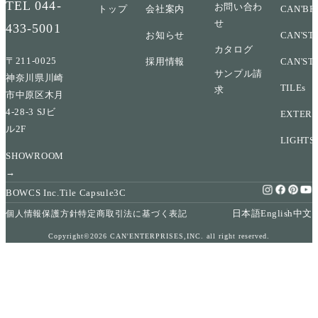
TEL
044-
お問い合わ
トップ
会社案内
CAN'BR
せ
433-5001
お知らせ
CAN'ST
カタログ
〒211-0025
採用情報
CAN'ST
サンプル請
神奈川県川崎
TILEs
求
市中原区木月
4-28-3 SJビ
EXTERI
ル2F
LIGHTS
SHOWROOM
→
BOWCS Inc.
Tile Capsule
3C
日本語
English
中文
個人情報保護方針
特定商取引法に基づく表記
Copyright©2026 CAN'ENTERPRISES,INC. all right reserved.