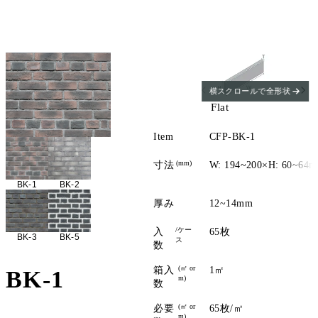
横スクロールで全形状
Flat
Item
CFP-BK-1
(mm)
寸法
W: 194~200×H: 60~64
BK-1
BK-2
厚み
12~14mm
/ケー
入
65枚
BK-3
BK-5
ス
数
(㎡ or
箱入
1㎡
BK-1
m)
数
(㎡ or
必要
65枚/㎡
m)