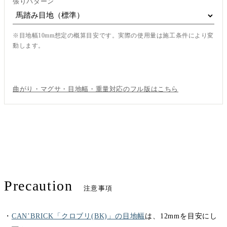
張りパターン
※目地幅10mm想定の概算目安です。実際の使用量は施工条件により変
動します。
この内容で見積もり依頼
曲がり・マグサ・目地幅・重量対応のフル版はこちら
Precaution
注意事項
・
CAN’BRICK「クロブリ(BK)」の目地幅
は、12mmを目安にし