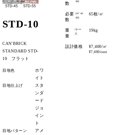
m)
数
STD-45
STD-55
(㎡ or
必要
65枚/㎡
m)
数
STD-10
/ケー
重
19kg
ス
量
CAN'BRICK
設計価格
¥7,400/㎡
STANDARD STD-
¥7,400/case
10 フラット
目地色
ホワ
イト
目地仕上げ
スタ
ンダ
ード
ジョ
イン
ト
目地パターン
アメ