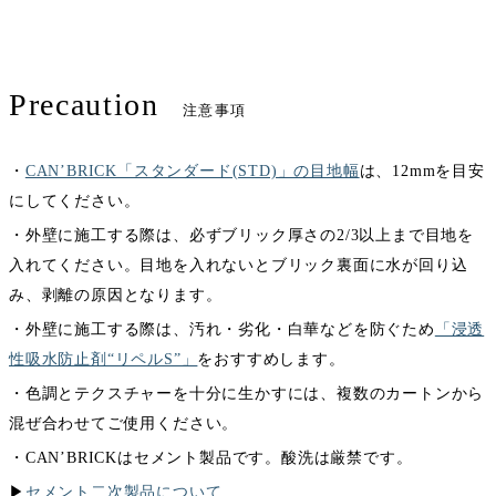
Precaution
注意事項
・
CAN’BRICK「スタンダード(STD)」の目地幅
は、12mmを目安
にしてください。
・外壁に施工する際は、必ずブリック厚さの2/3以上まで目地を
入れてください。目地を入れないとブリック裏面に水が回り込
み、剥離の原因となります。
・外壁に施工する際は、汚れ・劣化・白華などを防ぐため
「浸透
性吸水防止剤“リペルS”」
をおすすめします。
・色調とテクスチャーを十分に生かすには、複数のカートンから
混ぜ合わせてご使用ください。
・CAN’BRICKはセメント製品です。酸洗は厳禁です。
▶︎
セメント二次製品について