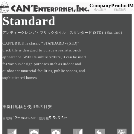
Company
Product
M
TOP
/
PRODUCT
/
CAN'BRICK
/
Standard
Skip to content
会社案内
商品案内
マ
Standard
アンティークレンガ・ブリックタイル スタンダード (STD)（Standard）
CAN’BRICK is classic “STANDARD - (STD)”
brick tile is designed to pursue a realistic brick
appearance. With its subtle texture, it can be used
for various design purposes such as indoor and
outdoor commercial facilities, public spaces, and
sophisticated homes
推奨目地幅と使用量の目安
12mm
5.5~6.5㎡
目地幅
MT-MEJI使用量