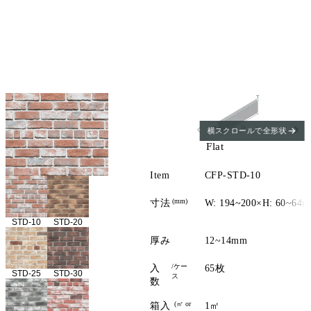
横スクロールで全形状
Flat
Item
CFP-STD-10
(mm)
寸法
W: 194~200×H: 60~64
STD-10
STD-20
厚み
12~14mm
/ケー
入
65枚
STD-25
STD-30
ス
数
(㎡ or
箱入
1㎡