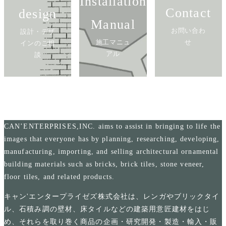
Installation
Contact
design
Manual
お問い合わ
設計・デザ
施工マニュ
せ
インのご相
アル
談
CAN’ENTERPRISES,INC. aims to assist in bringing to life the
images that everyone has by planning, researching, developing,
manufacturing, importing, and selling architectural ornamental
building materials such as bricks, brick tiles, stone veneer,
floor tiles, and related products.
キャン'エンタープライゼズ株式会社は、レンガやブリックタイ
ル、石積み調の壁材、床タイルなどの建築用意匠建材をはじ
め、それらを取り巻く商品の企画・研究開発・製造・輸入・販