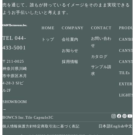
売を通じて、誰もが持っているイメージをそのまま実現できる
ようお手伝いしたいと考えます。
HOME
COMPANY
CONTACT
PRODU
TEL
044-
お問い合わ
トップ
会社案内
CAN'BR
せ
433-5001
お知らせ
CAN'ST
カタログ
〒211-0025
採用情報
CAN'ST
サンプル請
神奈川県川崎
TILEs
求
市中原区木月
4-28-3 SJビ
EXTERI
ル2F
LIGHTS
SHOWROOM
→
BOWCS Inc.
Tile Capsule
3C
日本語
English
中文
個人情報保護方針
特定商取引法に基づく表記