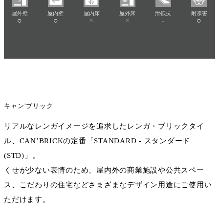
屋外壁
屋内壁
屋内床
屋外床
滑抵抗
耐凍害
○
○
×
×
-
○
キャン'ブリック
リアルなレンガイメージを追求したレンガ・ブリックタイ
ル、CAN’BRICKの定番「STANDARD - スタンダード
(STD)」。
くせが少ない表情のため、屋内外の商業施設や公共スペー
ス、こだわりの住宅などさまざまなデザイン用途にご使用い
ただけます。