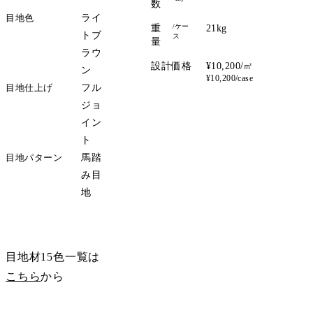
数
目地色
ライ
/ケー
重
21kg
トブ
ス
量
ラウ
設計価格
¥10,200/㎡
ン
¥10,200/case
目地仕上げ
フル
ジョ
イン
ト
目地パターン
馬踏
み目
地
サンプル請求
目地材15色一覧は
こちら
から