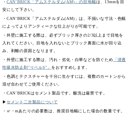
・
CAN’BRICK「アムステルダム(AM)」の目地幅
は、13mmを目
安にして下さい。
・CAN’BRICK「アムステルダム(AM)」は、不揃いな寸法・色幅
によってよりアンティークな仕上がりが可能です。
・外壁に施工する際は、必ずブリック厚さの2/3以上まで目地を
入れてください。目地を入れないとブリック裏面に水が回り込
み、剥離の原因となります。
・外壁に施工する際は、汚れ・劣化・白華などを防ぐため
「浸透
性吸水防止剤“リペルS”」
をおすすめします。
・色調とテクスチャーを十分に生かすには、複数のカートンから
混ぜ合わせてご使用ください。
・CAN’BRICKはセメント製品です。酸洗は厳禁です。
▶︎
セメント二次製品について
・㎡・mあたりの必要数は、推奨目地幅にした場合の数量です。