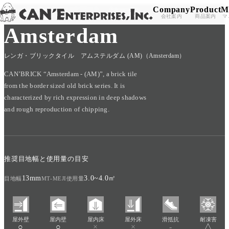
Company
Product
M
TOP
/
PRODUCT
/
CAN'BRICK
/
Amsterdam
Skip to content
会社案内
商品案内
マ
Amsterdam
レンガ・ブリックタイル アムステルダム (AM)（Amsterdam）
CAN’BRICK “Amsterdam - (AM)”, a brick tile
from the border sized old brick series. It is
characterized by rich expression in deep shadows
and rough reproduction of chipping.
推奨目地幅と使用量の目安
13mm
3.0~4.0㎡
目地幅
MT-MEJI使用量
屋外壁
屋内壁
屋内床
屋外床
滑抵抗
耐凍害
○
○
×
×
-
△