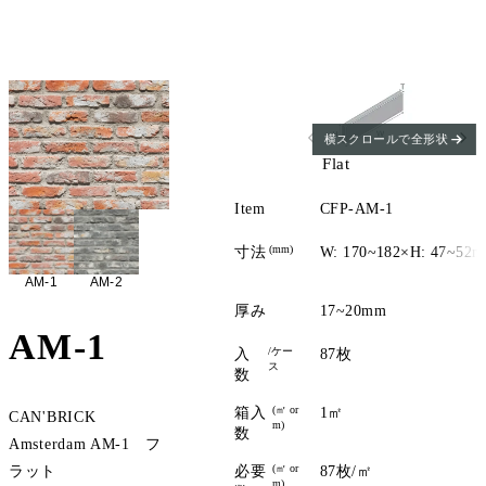
横スクロールで全形状
Flat
Item
CFP-AM-1
(mm)
寸法
W: 170~182×H: 47~52
AM-1
AM-2
厚み
17~20mm
AM-1
/ケー
入
87枚
ス
数
(㎡ or
箱入
1㎡
CAN'BRICK
m)
数
Amsterdam AM-1 フ
(㎡ or
ラット
必要
87枚/㎡
m)