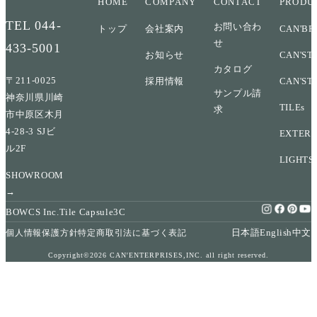
HOME
COMPANY
CONTACT
PRODU
TEL
044-
お問い合わ
トップ
会社案内
CAN'BR
せ
433-5001
お知らせ
CAN'ST
カタログ
〒211-0025
採用情報
CAN'ST
サンプル請
神奈川県川崎
TILEs
求
市中原区木月
4-28-3 SJビ
EXTERI
ル2F
LIGHTS
SHOWROOM
→
BOWCS Inc.
Tile Capsule
3C
日本語
English
中文
個人情報保護方針
特定商取引法に基づく表記
Copyright©2026 CAN'ENTERPRISES,INC. all right reserved.