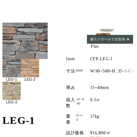
横スクロールで全形状
Flat
Item
CFP-LEG-1
(mm)
寸法
W:90~500×H: 35~147m
LEG-1
LEG-2
厚み
15~40mm
(㎡ or
箱入
0.5㎡
LEG-3
m)
数
/ケー
重
17kg
LEG-1
ス
量
設計価格
¥16,800/㎡