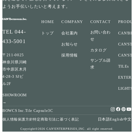
ようお手伝いしたいと考えます。
HOME
COMPANY
CONTACT
PRODU
TEL
044-
お問い合わ
トップ
会社案内
CAN'BR
せ
433-5001
お知らせ
CAN'ST
カタログ
〒211-0025
採用情報
CAN'ST
サンプル請
神奈川県川崎
TILEs
求
市中原区木月
4-28-3 SJビ
EXTERI
ル2F
LIGHTS
SHOWROOM
→
BOWCS Inc.
Tile Capsule
3C
日本語
English
中文
個人情報保護方針
特定商取引法に基づく表記
Copyright©2026 CAN'ENTERPRISES,INC. all right reserved.