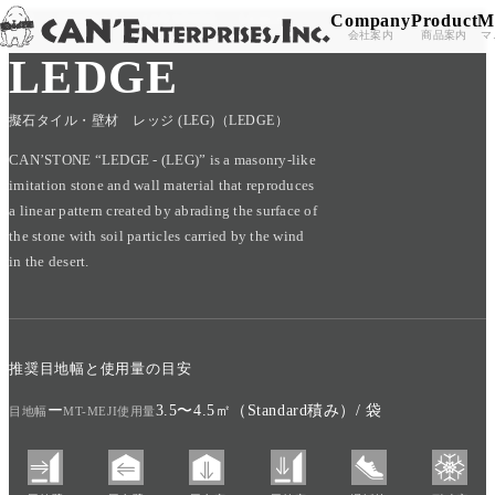
Company
Product
M
TOP
/
PRODUCT
/
CAN'STONE
/
LEDGE
Skip to content
会社案内
商品案内
マ
LEDGE
擬石タイル・壁材 レッジ (LEG)（LEDGE）
CAN’STONE “LEDGE - (LEG)” is a masonry-like
imitation stone and wall material that reproduces
a linear pattern created by abrading the surface of
the stone with soil particles carried by the wind
in the desert.
推奨目地幅と使用量の目安
ー
3.5〜4.5㎡（Standard積み）/ 袋
目地幅
MT-MEJI使用量