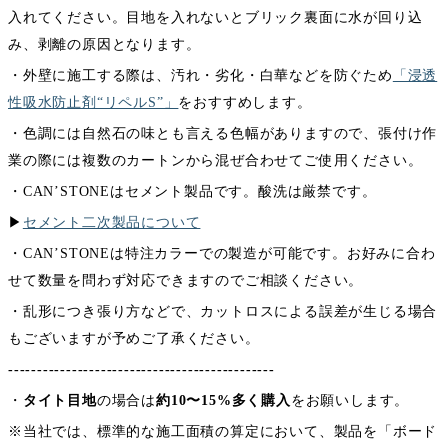
入れてください。目地を入れないとブリック裏面に水が回り込
み、剥離の原因となります。
・外壁に施工する際は、汚れ・劣化・白華などを防ぐため
「浸透
性吸水防止剤“リペルS”」
をおすすめします。
・色調には自然石の味とも言える色幅がありますので、張付け作
業の際には複数のカートンから混ぜ合わせてご使用ください。
・CAN’STONEはセメント製品です。酸洗は厳禁です。
▶︎
セメント二次製品について
・CAN’STONEは特注カラーでの製造が可能です。お好みに合わ
せて数量を問わず対応できますのでご相談ください。
・乱形につき張り方などで、カットロスによる誤差が生じる場合
もございますが予めご了承ください。
----------------------------------------------
・
タイト目地
の場合は
約10〜15%多く購入
をお願いします。
※当社では、標準的な施工面積の算定において、製品を「ボード