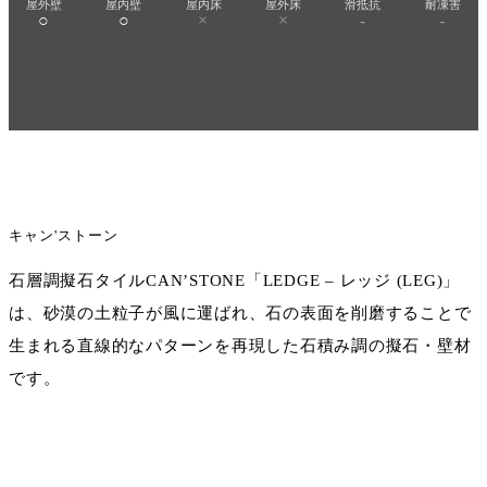
屋外壁
屋内壁
屋内床
屋外床
滑抵抗
耐凍害
○
○
×
×
-
-
キャン'ストーン
石層調擬石タイルCAN’STONE「LEDGE – レッジ (LEG)」
は、砂漠の土粒子が風に運ばれ、石の表面を削磨することで
生まれる直線的なパターンを再現した石積み調の擬石・壁材
です。