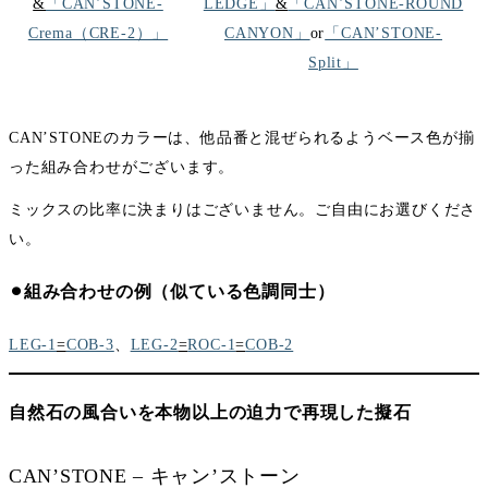
&
「CAN’STONE-
LEDGE」
&
「CAN’STONE-ROUND
Crema（CRE-2）」
CANYON」
or
「CAN’STONE-
Split」
CAN’STONEのカラーは、他品番と混ぜられるようベース色が揃
った組み合わせがございます。
ミックスの比率に決まりはございません。ご自由にお選びくださ
い。
⚫︎組み合わせの例（似ている色調同士）
LEG-1
=
COB-3
、
LEG-2
=
ROC-1
=
COB-2
自然石の風合いを本物以上の迫力で再現した擬石
CAN’STONE – キャン’ストーン