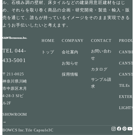
ル、石積み調の壁材、床タイルなどの建築用意匠建材をはじ
め、それらを取り巻く商品の企画・研究開発・製造・輸入・販
売を通じて、誰もが持っているイメージをそのまま実現できる
ようお手伝いしたいと考えます。
HOME
COMPANY
CONTACT
PRODU
TEL
044-
お問い合わ
トップ
会社案内
CAN'BR
せ
433-5001
お知らせ
CAN'ST
カタログ
〒211-0025
採用情報
CAN'ST
サンプル請
神奈川県川崎
TILEs
求
市中原区木月
4-28-3 SJビ
EXTERI
ル2F
LIGHTS
SHOWROOM
→
BOWCS Inc.
Tile Capsule
3C