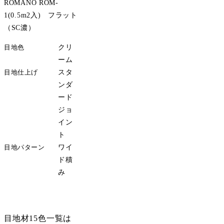
ROMANO ROM-
1(0.5m2入) フラット
（SC濃）
目地色
クリ
ーム
目地仕上げ
スタ
ンダ
ード
ジョ
イン
ト
目地パターン
ワイ
ド積
み
サンプル請求
目地材15色一覧は