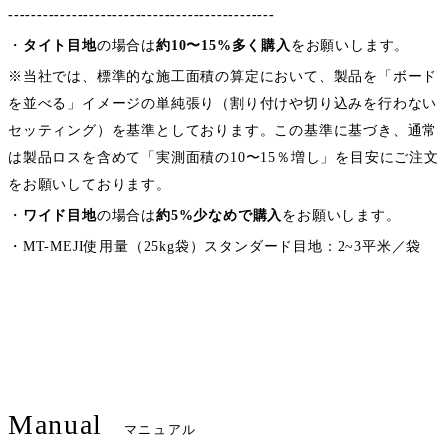
----------------------------------------------
・
タイト目地
の場合は
約10〜15%多く購入
をお願いします。
※当社では、標準的な施工面積の算定において、製品を「ボード
を並べる」イメージの単純張り（割り付けや切り込みを行わない
セッティング）を基準としております。この基準に基づき、通常
は製品ロスを含めて「実測面積の10〜15％増し」を目安にご注文
をお願いしております。
・
ワイド目地
の場合は
約5%少なめで購入
をお願いします。
・MT-MEJI使用量（25kg袋）スタンダード目地：2~3平米／袋
Manual
マニュアル