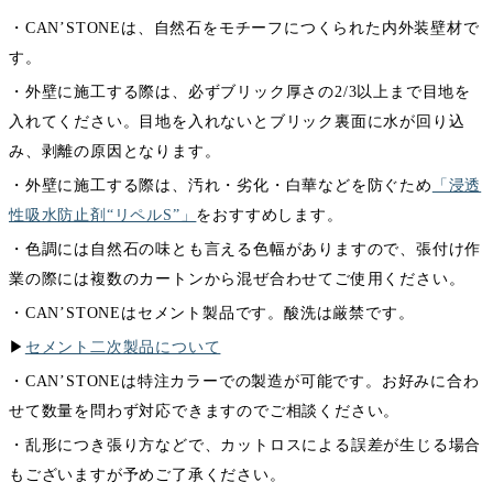
・CAN’STONEは、自然石をモチーフにつくられた内外装壁材で
す。
・外壁に施工する際は、必ずブリック厚さの2/3以上まで目地を
入れてください。目地を入れないとブリック裏面に水が回り込
み、剥離の原因となります。
・外壁に施工する際は、汚れ・劣化・白華などを防ぐため
「浸透
性吸水防止剤“リペルS”」
をおすすめします。
・色調には自然石の味とも言える色幅がありますので、張付け作
業の際には複数のカートンから混ぜ合わせてご使用ください。
・CAN’STONEはセメント製品です。酸洗は厳禁です。
▶︎
セメント二次製品について
・CAN’STONEは特注カラーでの製造が可能です。お好みに合わ
せて数量を問わず対応できますのでご相談ください。
・乱形につき張り方などで、カットロスによる誤差が生じる場合
もございますが予めご了承ください。