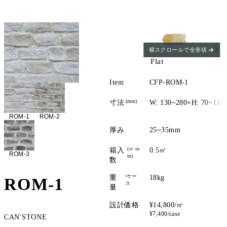
横スクロールで全形状
Flat
Item
CFP-ROM-1
(mm)
寸法
W: 130~280×H: 70~11
ROM-1
ROM-2
厚み
25~35mm
(㎡ or
箱入
0.5㎡
ROM-3
m)
数
/ケー
重
18kg
ROM-1
ス
量
設計価格
¥14,800/㎡
¥7,400/case
CAN'STONE