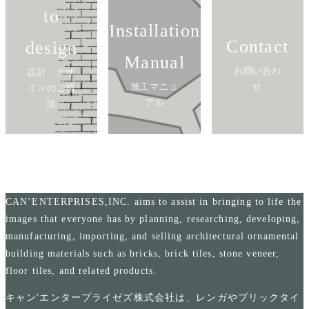
to
Installation
Contact
design
Manual
お問い合わ
設計・デザ
施工マニュ
せ
インのご相
アル
談
CAN’ENTERPRISES,INC. aims to assist in bringing to life the
images that everyone has by planning, researching, developing,
manufacturing, importing, and selling architectural ornamental
building materials such as bricks, brick tiles, stone veneer,
floor tiles, and related products.
キャン'エンタープライゼズ株式会社は、レンガやブリックタイ