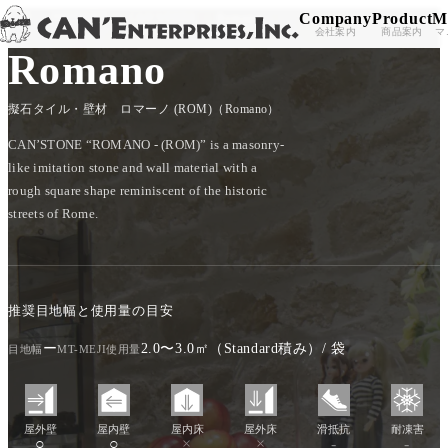
Company
Product
M
TOP
/
PRODUCT
/
CAN'STONE
/
Romano
Skip to content
会社案内
商品案内
マ
Romano
擬石タイル・壁材 ロマーノ (ROM)（Romano）
CAN’STONE “ROMANO - (ROM)” is a masonry-
like imitation stone and wall material with a
rough square shape reminiscent of the historic
streets of Rome.
推奨目地幅と使用量の目安
ー
2.0〜3.0㎡（Standard積み）/ 袋
目地幅
MT-MEJI使用量
屋外壁
屋内壁
屋内床
屋外床
滑抵抗
耐凍害
○
○
×
×
-
-