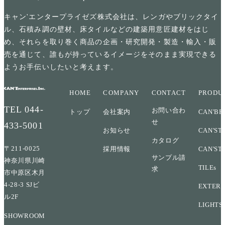
キャン'エンタープライゼズ株式会社は、レンガやブリックタイ
ル、石積み調の壁材、床タイルなどの建築用意匠建材をはじ
め、それらを取り巻く商品の企画・研究開発・製造・輸入・販
売を通じて、誰もが持っているイメージをそのまま実現できる
ようお手伝いしたいと考えます。
HOME
COMPANY
CONTACT
PRODU
TEL
044-
お問い合わ
トップ
会社案内
CAN'BR
せ
433-5001
お知らせ
CAN'ST
カタログ
〒211-0025
採用情報
CAN'ST
サンプル請
神奈川県川崎
TILEs
求
市中原区木月
4-28-3 SJビ
EXTERI
ル2F
LIGHTS
SHOWROOM