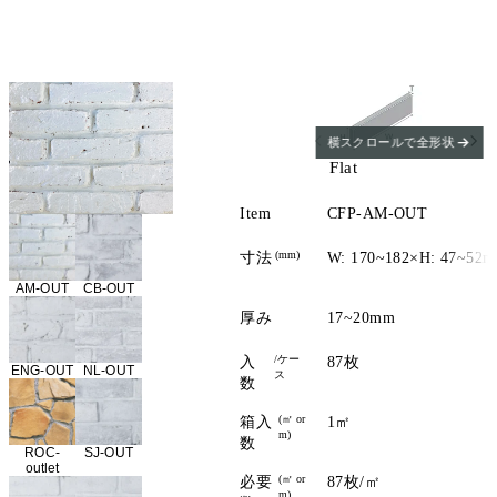
横スクロールで全形状
Flat
Item
CFP-AM-OUT
(mm)
寸法
W: 170~182×H: 47~52
AM-OUT
CB-OUT
厚み
17~20mm
/ケー
入
87枚
ENG-OUT
NL-OUT
ス
数
(㎡ or
箱入
1㎡
m)
数
ROC-
SJ-OUT
outlet
(㎡ or
必要
87枚/㎡
m)