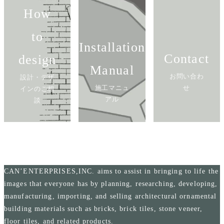
How
to
Installation
Contact
design
Manual
お問い合わ
設計・デザ
施工マニュ
せ
インのご相
アル
談
CAN’ENTERPRISES,INC. aims to assist in bringing to life the
images that everyone has by planning, researching, developing,
manufacturing, importing, and selling architectural ornamental
building materials such as bricks, brick tiles, stone veneer,
floor tiles, and related products.