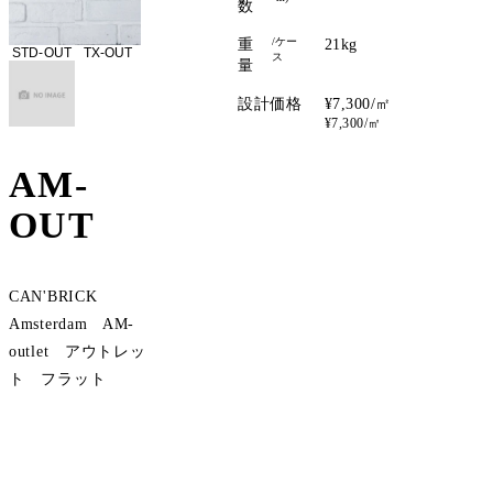
数
/ケー
重
21kg
STD-OUT
TX-OUT
ス
量
設計価格
¥7,300/㎡
¥7,300/㎡
AM-
OUT
CAN'BRICK
Amsterdam AM-
outlet アウトレッ
ト フラット
サンプル請求