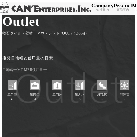
Company
Product
M
TOP
/
PRODUCT
/
CAN'STONE
/
Outlet
Skip to content
会社案内
商品案内
マ
Outlet
擬石タイル・壁材 アウトレット (OUT)（Outlet）
推奨目地幅と使用量の目安
ー
ー
目地幅
MT-MEJI使用量
屋外壁
屋内壁
屋内床
屋外床
滑抵抗
耐凍害
○
○
×
×
-
-