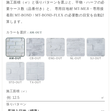
施工面積（㎡）と張りパターンを選ぶと、平物・ハーフの必
要ケース数（品番付き）と、 専用目地材 MT-MEJI・専用接
着剤 MT-BOND / MT-BOND-FLEX の必要数の目安を自動計
算します。
カラーを選択
：AM-OUT
AM-OUT
CB-OUT
ENG-OUT
NL-OUT
SJ-OUT
STD-OUT
TX-OUT
施工面積
（㎡）
㎡
張りパターン