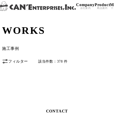
Company
Product
M
Skip to content
会社案内
商品案内
マ
Top
>
施工事例（List）
WORKS
施工事例
フィルター
該当件数：378 件
Load More
CONTACT