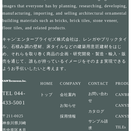
images that everyone has by planning, researching, developing,
manufacturing, importing, and selling architectural ornamental
building materials such as bricks, brick tiles, stone veneer,
floor tiles, and related products.
キャン'エンタープライゼズ株式会社は、レンガやブリックタイ
ル、石積み調の壁材、床タイルなどの建築用意匠建材をはじ
め、それらを取り巻く商品の企画・研究開発・製造・輸入・販
売を通じて、誰もが持っているイメージをそのまま実現できる
ようお手伝いしたいと考えます。
HOME
COMPANY
CONTACT
PRODU
TEL
044-
お問い合わ
トップ
会社案内
CAN'BR
せ
433-5001
お知らせ
CAN'ST
カタログ
〒211-0025
採用情報
CAN'ST
サンプル請
神奈川県川崎
TILEs
求
市中原区木月