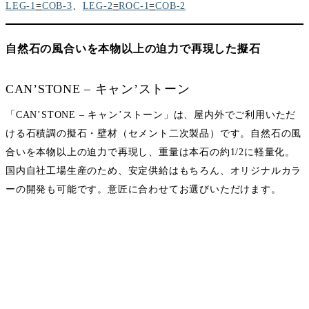
LEG-1
=
COB-3
、
LEG-2
=
ROC-1
=
COB-2
自然石の風合いを本物以上の迫力で再現した擬石
CAN’STONE – キャン’ストーン
「CAN’STONE – キャン’ストーン」は、屋内外でご利用いただ
ける石積調の擬石・壁材（セメント二次製品）です。自然石の風
合いを本物以上の迫力で再現し、重量は本石の約1/2に軽量化。
国内自社工場生産のため、安定供給はもちろん、オリジナルカラ
ーの開発も可能です。意匠に合わせてお選びいただけます。