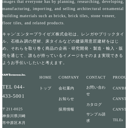
images that everyone has by planning, researching, developing,
manufacturing, importing, and selling architectural ornamental
building materials such as bricks, brick tiles, stone veneer,
floor tiles, and related products.
キャン'エンタープライゼズ株式会社は、レンガやブリックタイ
ル、石積み調の壁材、床タイルなどの建築用意匠建材をはじ
め、それらを取り巻く商品の企画・研究開発・製造・輸入・販
売を通じて、誰もが持っているイメージをそのまま実現できる
ようお手伝いしたいと考えます。
HOME
COMPANY
CONTACT
PRODU
TEL
044-
お問い合わ
トップ
会社案内
CAN'BR
せ
433-5001
お知らせ
CAN'ST
カタログ
〒211-0025
採用情報
CAN'ST
サンプル請
神奈川県川崎
TILEs
求
市中原区木月