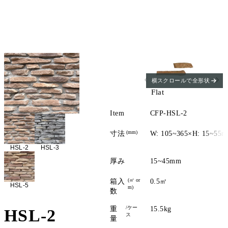
横スクロールで全形状
Flat
Item
CFP-HSL-2
(mm)
寸法
W: 105~365×H: 15~55
HSL-2
HSL-3
厚み
15~45mm
(㎡ or
箱入
0.5㎡
HSL-5
m)
数
/ケー
重
15.5kg
HSL-2
ス
量