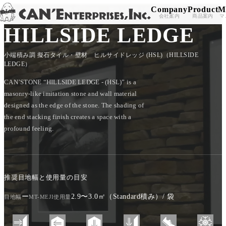
Company
Product
M
TOP
/
PRODUCT
/
CAN'STONE
/
HILLSIDE LEDGE
Skip to content
会社案内
商品案内
マ
HILLSIDE LEDGE
小端積み調 擬石タイル・壁材 ヒルサイドレッジ (HSL)（HILLSIDE
LEDGE）
CAN’STONE “HILLSIDE LEDGE - (HSL)” is a
masonry-like imitation stone and wall material
designed as the edge of the stone. The shading of
the end stacking finish creates a space with a
profound feeling.
推奨目地幅と使用量の目安
ー
2.9〜3.0㎡（Standard積み）/ 袋
目地幅
MT-MEJI使用量