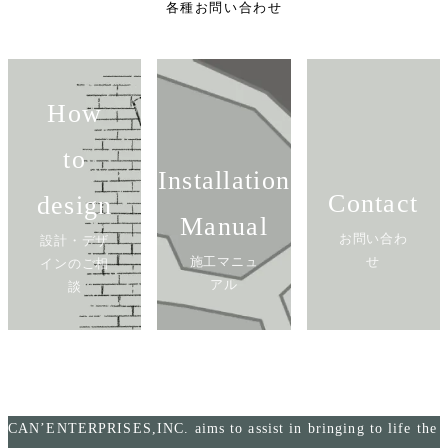
各種お問い合わせ
How
to
Installation
Contact
design
Manual
お問い合わ
設計・デザ
施工マニュ
せ
インのご相
アル
談
CAN’ENTERPRISES,INC. aims to assist in bringing to life the