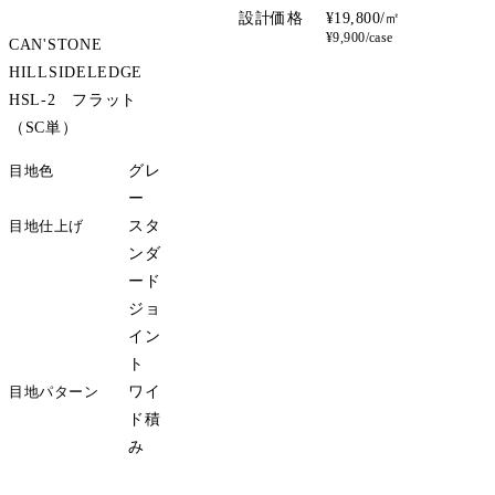
設計価格
¥19,800/㎡
¥9,900/case
CAN'STONE
HILLSIDELEDGE
HSL-2 フラット
（SC単）
目地色
グレ
ー
目地仕上げ
スタ
ンダ
ード
ジョ
イン
ト
目地パターン
ワイ
ド積
み
サンプル請求