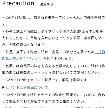
Precaution
注意事項
・CAN’STONEは、自然石をモチーフにつくられた内外装壁材で
す。
・外壁に施工する際は、必ずブリック厚さの2/3以上まで目地を
入れてください。目地を入れないとブリック裏面に水が回り込
み、剥離の原因となります。
・外壁に施工する際は、汚れ・劣化・白華などを防ぐため
「浸透
性吸水防止剤“リペルS”」
をおすすめします。
・色調には自然石の味とも言える色幅がありますので、張付け作
業の際には複数のカートンから混ぜ合わせてご使用ください。
・CAN’STONEはセメント製品です。酸洗は厳禁です。
▶︎
セメント二次製品について
・CAN’STONEは特注カラーでの製造が可能です。お好みに合わ
せて数量を問わず対応できますのでご相談ください。