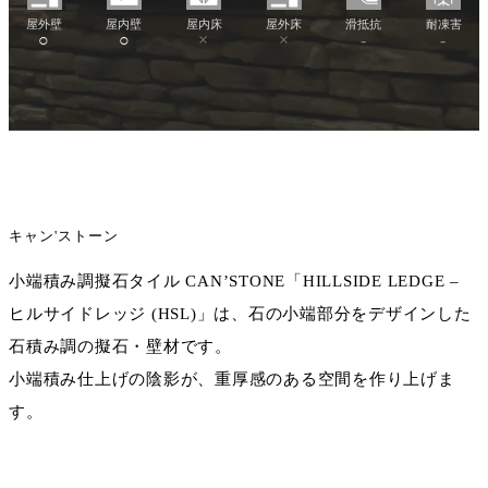
屋外壁
屋内壁
屋内床
屋外床
滑抵抗
耐凍害
○
○
×
×
-
-
キャン'ストーン
小端積み調擬石タイル CAN’STONE「HILLSIDE LEDGE –
ヒルサイドレッジ (HSL)」は、石の小端部分をデザインした
石積み調の擬石・壁材です。
小端積み仕上げの陰影が、重厚感のある空間を作り上げま
す。