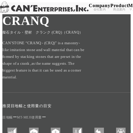
Company
Product
M
TOP
/
PRODUCT
/
CAN'STONE
/
CRANQ
Skip to content
会社案内
商品案内
マ
CRANQ
擬石タイル・壁材 クランク (CRQ)（CRANQ）
CAN’STONE “CRANQ - (CRQ)” is a masonry-
like imitation stone and wall material that can be
formed by stacking stones that are preset in the
shape of a crank ,as the name suggests. The
biggest feature is that it can be used as a corner
material.
推奨目地幅と使用量の目安
ー
ー
目地幅
MT-MEJI使用量