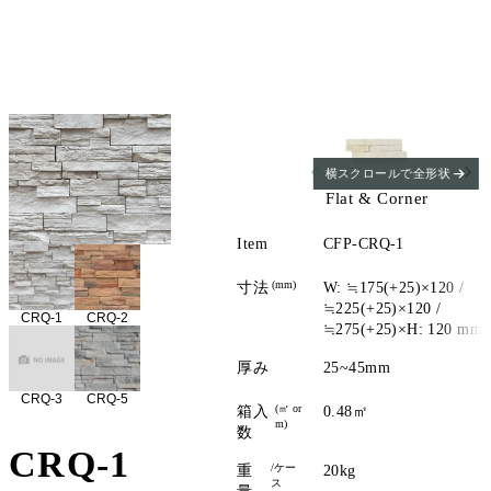
横スクロールで全形状
Flat & Corner
Item
CFP-CRQ-1
(mm)
寸法
W: ≒175(+25)×120 /
≒225(+25)×120 /
CRQ-1
CRQ-2
≒275(+25)×H: 120 mm
厚み
25~45mm
CRQ-3
CRQ-5
(㎡ or
箱入
0.48㎡
m)
数
CRQ-1
/ケー
重
20kg
ス