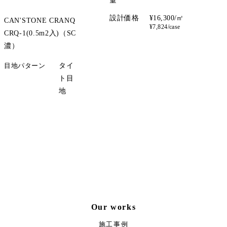
量
設計価格
¥16,300/㎡
CAN'STONE CRANQ
¥7,824/case
CRQ-1(0.5m2入)（SC
濃）
目地パターン
タイ
ト目
地
サンプル請求
Our works
施工事例