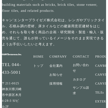
building materials such as bricks, brick tiles, stone veneer,
floor tiles, and related products.
キャン'エンタープライゼズ株式会社は、レンガやブリックタイ
ル、石積み調の壁材、床タイルなどの建築用意匠建材をはじ
め、それらを取り巻く商品の企画・研究開発・製造・輸入・販
売を通じて、誰もが持っているイメージをそのまま実現できる
ようお手伝いしたいと考えます。
HOME
COMPANY
CONTACT
PRODU
TEL
044-
お問い合わ
トップ
会社案内
CAN'BR
せ
433-5001
お知らせ
CAN'ST
カタログ
〒211-0025
採用情報
CAN'ST
サンプル請
神奈川県川崎
TILEs
求
市中原区木月
4-28-3 SJビ
EXTERI
ル2F