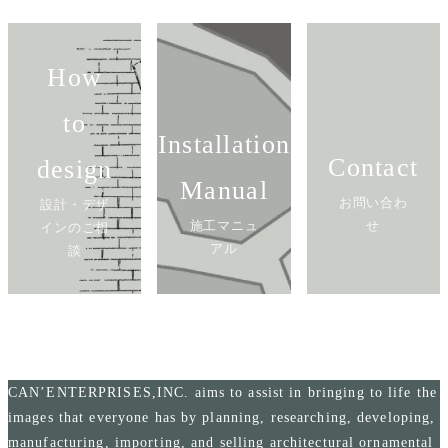
How
to
Installation
Contact
design
Manual
お問い合わ
設計・デザ
施工マニュ
せ
インのご相
アル
談
CAN’ENTERPRISES,INC. aims to assist in bringing to life the
images that everyone has by planning, researching, developing,
manufacturing, importing, and selling architectural ornamental