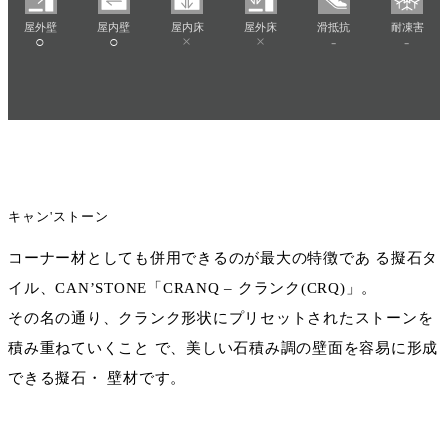
屋外壁
屋内壁
屋内床
屋外床
滑抵抗
耐凍害
○
○
×
×
-
-
キャン'ストーン
コーナー材としても併用できるのが最大の特徴であ る擬石タ
イル、CAN’STONE「CRANQ – クランク(CRQ)」。
その名の通り、クランク形状にプリセットされたストーンを
積み重ねていくこと で、美しい石積み調の壁面を容易に形成
できる擬石・ 壁材です。