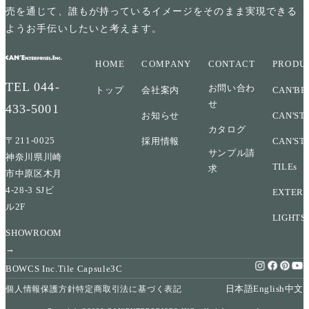
売を通じて、誰もが持っているイメージをそのまま実現できる
ようお手伝いしたいと考えます。
HOME
COMPANY
CONTACT
PRODU
TEL
044-
お問い合わ
トップ
会社案内
CAN'BR
せ
433-5001
お知らせ
CAN'ST
カタログ
〒211-0025
採用情報
CAN'ST
サンプル請
神奈川県川崎
TILEs
求
市中原区木月
4-28-3 SJビ
EXTERI
ル2F
LIGHTS
SHOWROOM
→
BOWCS Inc.
Tile Capsule
3C
日本語
English
中文
個人情報保護方針
特定商取引法に基づく表記