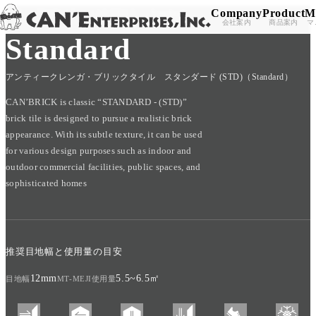
Company
Product
M
TOP
/
PRODUCT
/
CAN'BRICK
/
Standard
Skip to content
会社案内
商品案内
マ
Standard
アンティークレンガ・ブリックタイル スタンダード (STD)（Standard）
CAN’BRICK is classic “STANDARD - (STD)”
brick tile is designed to pursue a realistic brick
appearance. With its subtle texture, it can be used
for various design purposes such as indoor and
outdoor commercial facilities, public spaces, and
sophisticated homes
推奨目地幅と使用量の目安
12mm
5.5~6.5㎡
目地幅
MT-MEJI使用量