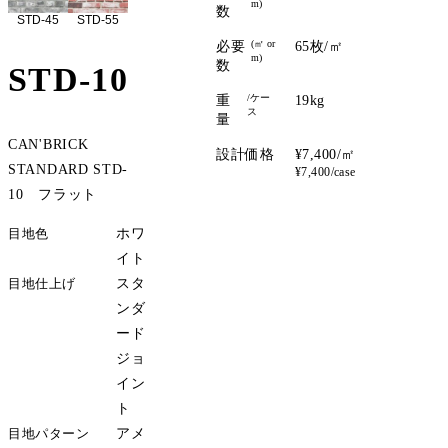
m)
数
STD-45
STD-55
(㎡ or
必要
65枚/㎡
m)
数
STD-10
/ケー
重
19kg
ス
量
CAN'BRICK
設計価格
¥7,400/㎡
STANDARD STD-
¥7,400/case
10 フラット
目地色
ホワ
イト
目地仕上げ
スタ
ンダ
ード
ジョ
イン
ト
目地パターン
アメ