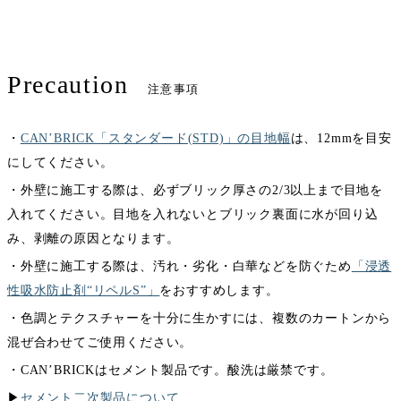
Precaution
注意事項
・
CAN’BRICK「スタンダード(STD)」の目地幅
は、12mmを目安
にしてください。
・外壁に施工する際は、必ずブリック厚さの2/3以上まで目地を
入れてください。目地を入れないとブリック裏面に水が回り込
み、剥離の原因となります。
・外壁に施工する際は、汚れ・劣化・白華などを防ぐため
「浸透
性吸水防止剤“リペルS”」
をおすすめします。
・色調とテクスチャーを十分に生かすには、複数のカートンから
混ぜ合わせてご使用ください。
・CAN’BRICKはセメント製品です。酸洗は厳禁です。
▶︎
セメント二次製品について