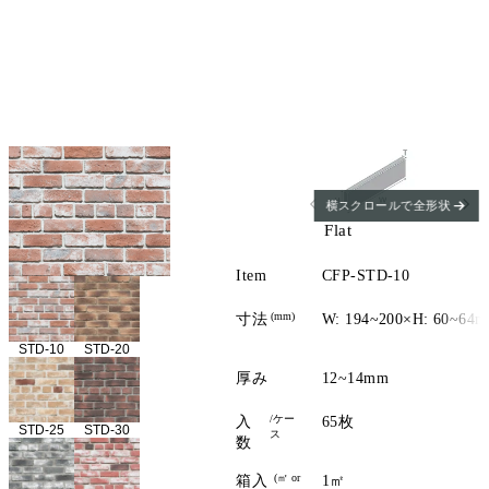
横スクロールで全形状
Flat
Item
CFP-STD-10
(mm)
寸法
W: 194~200×H: 60~64
STD-10
STD-20
厚み
12~14mm
/ケー
入
65枚
STD-25
STD-30
ス
数
(㎡ or
箱入
1㎡