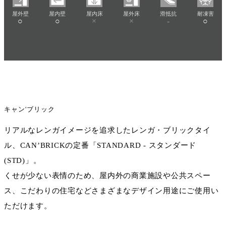
屋外壁
屋内壁
屋内床
屋外床
滑抵抗
耐凍害
○
○
×
×
-
○
キャン'ブリック
リアルなレンガイメージを追求したレンガ・ブリックタイ
ル、CAN’BRICKの定番「STANDARD - スタンダード
(STD)」。
くせが少ない表情のため、屋内外の商業施設や公共スペー
ス、こだわりの住宅などさまざまなデザイン用途にご使用い
ただけます。