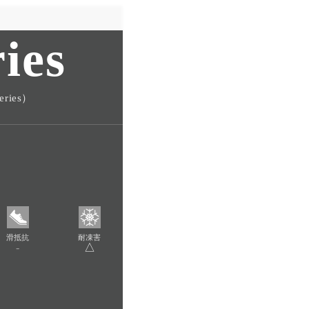
ies
ies）
滑抵抗
耐凍害
-
△