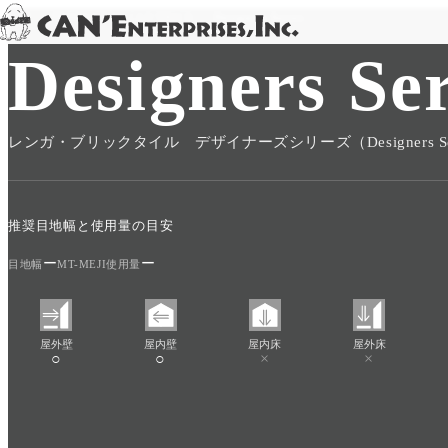
TOP
/
PRODUCT
/
CAN'BRICK
/
Designers Series
Skip to content
Designers Ser
レンガ・ブリックタイル デザイナーズシリーズ（Designers Ser
推奨目地幅と使用量の目安
ー
ー
目地幅
MT-MEJI使用量
屋外壁
屋内壁
屋内床
屋外床
○
○
×
×