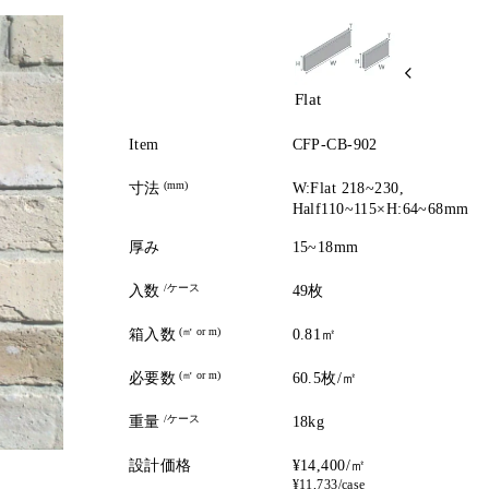
Flat
Item
CFP-CB-902
(mm)
寸法
W:Flat 218~230,
Half110~115×H:64~68mm
厚み
15~18mm
/ケース
入数
49枚
(㎡ or m)
箱入数
0.81㎡
(㎡ or m)
必要数
60.5枚/㎡
/ケース
重量
18kg
設計価格
¥14,400/㎡
¥11,733/case