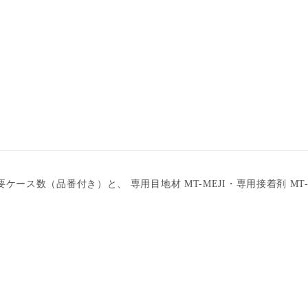
）
数（品番付き）と、 専用目地材 MT-MEJI・専用接着剤 MT-B