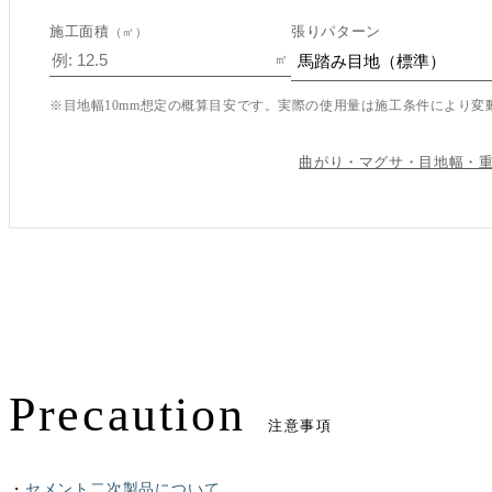
施工面積
張りパターン
（㎡）
㎡
※目地幅10mm想定の概算目安です。実際の使用量は施工条件により変
この内容で見積もり依頼
曲がり・マグサ・目地幅・
Precaution
注意事項
・
セメント二次製品について