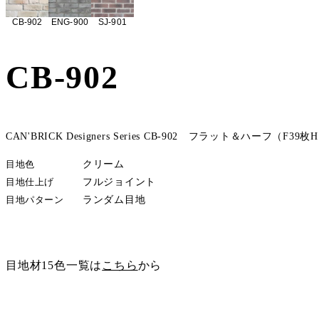
CB-902
ENG-900
SJ-901
CB-902
CAN'BRICK Designers Series CB-902 フラット＆ハーフ（F39枚
目地色
クリーム
目地仕上げ
フルジョイント
目地パターン
ランダム目地
サンプル請求
目地材15色一覧は
こちら
から