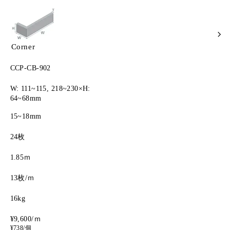
Corner
CCP-CB-902
W: 111~115, 218~230×H:
64~68mm
15~18mm
24枚
1.85ｍ
13枚/ｍ
16kg
¥9,600/ｍ
¥738/個