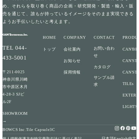
め、それらを取り巻く商品の企画・研究開発・製造・輸入・販
売を通じて、誰もが持っているイメージをそのまま実現できる
ようお手伝いしたいと考えます。
HOME
COMPANY
CONTACT
PRODU
TEL
044-
お問い合わ
トップ
会社案内
CAN'BR
せ
433-5001
お知らせ
CAN'ST
カタログ
〒211-0025
採用情報
CAN'ST
サンプル請
神奈川県川崎
TILEs
求
市中原区木月
4-28-3 SJビ
EXTERI
ル2F
LIGHTS
SHOWROOM
→
BOWCS Inc.
Tile Capsule
3C
日本語
English
中文
個人情報保護方針
特定商取引法に基づく表記