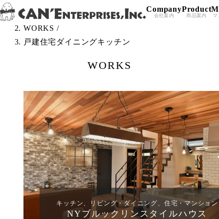
Company
Product
M
Skip to content
TOP
/
会社案内
商品案内
マ
WORKS
/
戸建住宅ダイニングキッチン
WORKS
キッチン、リビング・ダイニング、住宅・マンション
NYブルックリンスタイルハウス