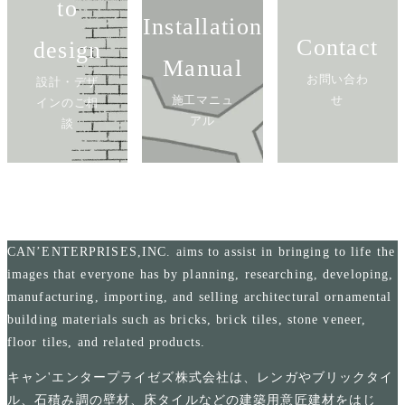
to
Installation
Contact
design
Manual
お問い合わ
設計・デザ
施工マニュ
せ
インのご相
アル
談
CAN’ENTERPRISES,INC. aims to assist in bringing to life the
images that everyone has by planning, researching, developing,
manufacturing, importing, and selling architectural ornamental
building materials such as bricks, brick tiles, stone veneer,
floor tiles, and related products.
キャン'エンタープライゼズ株式会社は、レンガやブリックタイ
ル、石積み調の壁材、床タイルなどの建築用意匠建材をはじ