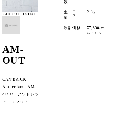
数
/ケー
重
21kg
STD-OUT
TX-OUT
ス
量
設計価格
¥7,300/㎡
¥7,300/㎡
AM-
OUT
CAN'BRICK
Amsterdam AM-
outlet アウトレッ
ト フラット
サンプル請求