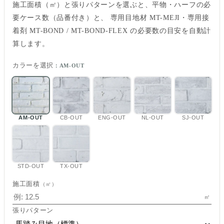
施工面積（㎡）と張りパターンを選ぶと、平物・ハーフの必
要ケース数（品番付き）と、 専用目地材 MT-MEJI・専用接
着剤 MT-BOND / MT-BOND-FLEX の必要数の目安を自動計
算します。
カラーを選択
：AM-OUT
AM-OUT
CB-OUT
ENG-OUT
NL-OUT
SJ-OUT
STD-OUT
TX-OUT
施工面積
（㎡）
㎡
張りパターン