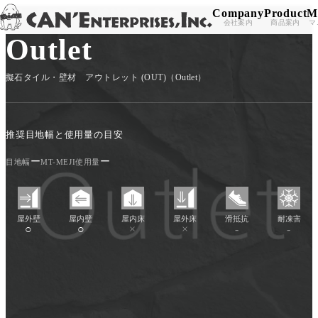
Company
Product
M
TOP
/
PRODUCT
/
CAN'STONE
/
Outlet
Skip to content
会社案内
商品案内
マ
Outlet
擬石タイル・壁材 アウトレット (OUT)（Outlet）
推奨目地幅と使用量の目安
ー
ー
目地幅
MT-MEJI使用量
屋外壁
屋内壁
屋内床
屋外床
滑抵抗
耐凍害
○
○
×
×
-
-