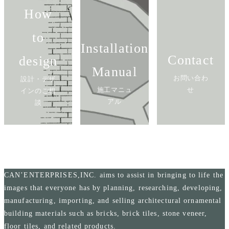
How
to
Installation
Contact
design
Manual
お問い合わ
設計・デザ
施工マニュ
せ
インのご相
アル
談
CAN’ENTERPRISES,INC. aims to assist in bringing to life the
images that everyone has by planning, researching, developing,
manufacturing, importing, and selling architectural ornamental
building materials such as bricks, brick tiles, stone veneer,
floor tiles, and related products.