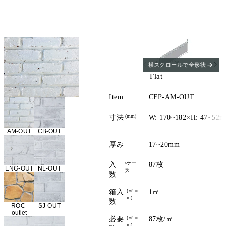
横スクロールで全形状
Flat
Item
CFP-AM-OUT
(mm)
寸法
W: 170~182×H: 47~52
AM-OUT
CB-OUT
厚み
17~20mm
/ケー
入
87枚
ENG-OUT
NL-OUT
ス
数
(㎡ or
箱入
1㎡
m)
数
ROC-
SJ-OUT
outlet
(㎡ or
必要
87枚/㎡
m)