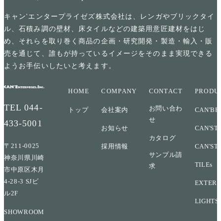
キャン'エンタープライゼズ株式会社は、レンガやブリックタイ
ル、石積み調の壁材、床タイルなどの建築用意匠建材をはじ
め、それらを取り巻く商品の企画・研究開発・製造・輸入・販
売を通じて、誰もが持っているイメージをそのまま実現できる
ようお手伝いしたいと考えます。
HOME
COMPANY
CONTACT
PRODU
TEL
044-
お問い合わ
トップ
会社案内
CAN'BR
せ
433-5001
お知らせ
CAN'ST
カタログ
〒211-0025
採用情報
CAN'ST
サンプル請
神奈川県川崎
TILEs
求
市中原区木月
4-28-3 SJビ
EXTERI
ル2F
LIGHTS
SHOWROOM