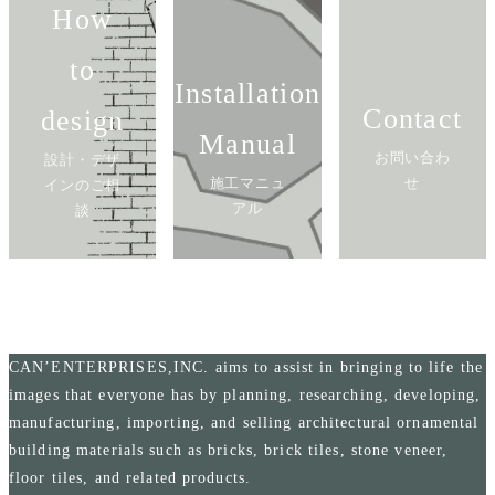
How
to
Installation
Contact
design
Manual
お問い合わ
設計・デザ
施工マニュ
せ
インのご相
アル
談
CAN’ENTERPRISES,INC. aims to assist in bringing to life the
images that everyone has by planning, researching, developing,
manufacturing, importing, and selling architectural ornamental
building materials such as bricks, brick tiles, stone veneer,
floor tiles, and related products.