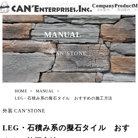
Company
Product
M
Skip to content
会社案内
商品案内
マ
MANUAL
CAN’STONE
HOME
>
MANUAL
>
LEG・石積み系の擬石タイル おすすめの施工方法
外装
CAN’STONE
LEG・石積み系の擬石タイル おす