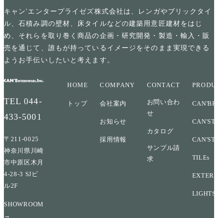
キャン'エンタープライゼズ株式会社は、レンガやブリックタイ
ル、石積み調の壁材、床タイルなどの建築用意匠建材をはじ
め、それらを取り巻く商品の企画・研究開発・製造・輸入・販
売を通じて、誰もが持っているイメージをそのまま実現できる
ようお手伝いしたいと考えます。
HOME
COMPANY
CONTACT
PRODU
TEL
044-
お問い合わ
トップ
会社案内
CAN'BR
せ
433-5001
お知らせ
CAN'ST
カタログ
〒211-0025
採用情報
CAN'ST
サンプル請
神奈川県川崎
TILEs
求
市中原区木月
4-28-3 SJビ
EXTERI
ル2F
LIGHTS
SHOWROOM
→