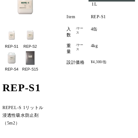
1L
Item
REP-S1
/ケー
入
4缶
ス
数
/ケー
重
4kg
REP-S1
REP-S2
ス
量
¥4,300/缶
設計価格
REP-S4
REP-S15
REP-S1
REPEL-S 1リットル
浸透性吸水防止剤
（5m2）