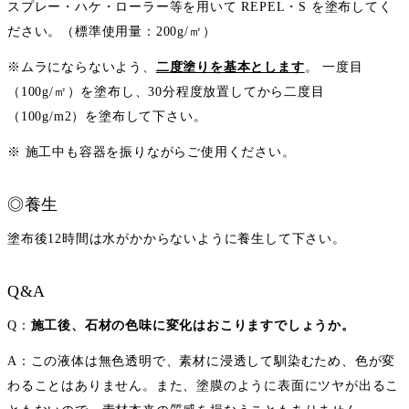
スプレー・ハケ・ローラー等を用いて REPEL・S を塗布してく
ださい。（標準使用量：200g/㎡）
※ムラにならないよう、
二度塗りを基本とします
。 一度目
（100g/㎡）を塗布し、30分程度放置してから二度目
（100g/m2）を塗布して下さい。
※ 施工中も容器を振りながらご使用ください。
◎養生
塗布後12時間は水がかからないように養生して下さい。
Q&A
Q：
施工後、石材の色味に変化はおこりますでしょうか。
A：この液体は無色透明で、素材に浸透して馴染むため、色が変
わることはありません。また、塗膜のように表面にツヤが出るこ