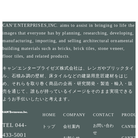
CAN’ENTERPRISES,INC. aims to assist in bringing to life the
images that everyone has by planning, researching, developing,
manufacturing, importing, and selling architectural ornamental
building materials such as bricks, brick tiles, stone veneer,
floor tiles, and related products.
キャン'エンタープライゼズ株式会社は、レンガやブリックタイ
ル、石積み調の壁材、床タイルなどの建築用意匠建材をはじ
め、それらを取り巻く商品の企画・研究開発・製造・輸入・販
売を通じて、誰もが持っているイメージをそのまま実現できる
ようお手伝いしたいと考えます。
HOME
COMPANY
CONTACT
PRODU
TEL
044-
お問い合わ
トップ
会社案内
CAN'BR
せ
433-5001
お知らせ
CAN'ST