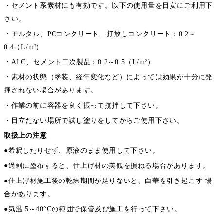
・セメント系素材にも有効です。以下の使用量を目安にご利用下
さい。
・モルタル、PCコンクリート、打放しコンクリート：0.2～
0.4（L/m²）
・ALC、セメント二次製品：0.2～0.5（L/m²）
・素材の状態（塗装、経年変化など）によっては効果が十分に発
揮されない場合があります。
・作業の前に容器を良く振って撹拌して下さい。
・目立たない場所で試し塗りをしてからご使用下さい。
取扱上の注意
●希釈したりせず、原液のまま使用して下さい。
●過剰に塗布すると、仕上げ材の美観を損ねる場合があります。
●仕上げ材施工後の乾燥期間が足りないと、白華を引き起こす 場
合があります。
●気温 5～40°Cの範囲で保管及び施工を行って下さい。