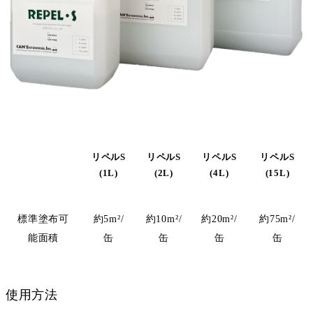
リペルS
リペルS
リペルS
リペルS
(1L)
(2L)
(4L)
(15L)
標準塗布可
約5m²/
約10m²/
約20m²/
約75m²/
能面積
缶
缶
缶
缶
使用方法