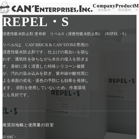
Company
Product
M
TOP
/
PRODUCT
/
SUB MATERIALS
/
REPEL・S
Skip to content
会社案内
商品案内
マ
REPEL・S
浸透性吸水防止剤 塗布材 リペルS（浸透性吸水防止剤）（REPEL・S）
リペルSは、CAN’BRICK & CAN’STONE専用の
浸透性吸水防止剤です。仕上げの風合いを損な
わず、通気性を保ちながら水分の侵入を防ぎま
す。基材に深く浸透した特殊シリコーン被膜
が、汚れの染み込みを防ぎ、紫外線や酸性雨に
よる表面の劣化・退色の予防にも効果を発揮し
ます。 溶剤を使用していないため、作業環境
にも良好です。
推奨目地幅と使用量の目安
'-
目地幅