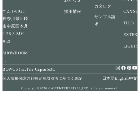
カタログ
〒211-0025
採用情報
CAN'ST
サンプル請
神奈川県川崎
TILEs
求
市中原区木月
4-28-3 SJビ
EXTERI
ル2F
LIGHTS
SHOWROOM
→
BOWCS Inc.
Tile Capsule
3C
日本語
English
中文
個人情報保護方針
特定商取引法に基づく表記
Copyright©2026 CAN'ENTERPRISES,INC. all right reserved.