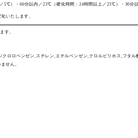
5℃）・60分以内／23℃（硬化時間：24時間以上／23℃）・30分以
変化いたします。
ります。
クロロベンゼン,スチレン,エチルベンゼン,クロルピリホス,フタル酸ジ
いません。