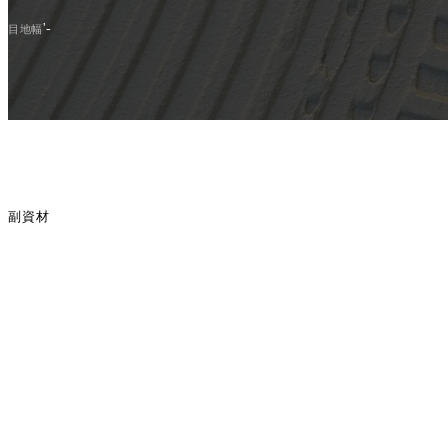
'-
目地幅
副資材