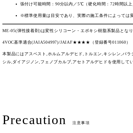
張付け可能時間：90分以内／5℃（硬化時間：72時間以上／
※標準使用量は目安であり、実際の施工条件によっては
ME-05(弾性接着剤)は変性シリコーン・エポキシ樹脂系製品とな
4VOC基準適合(JAIA504997)/JAIAF★★★★（登録番号011060）
本製品にはアスベスト,ホルムアルデヒド,トルエン,キシレン,パラジ
シル,ダイアジノン,フェノブカルブ,アセトアルデヒドを使用して
Precaution
注意事項