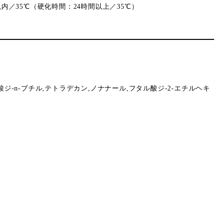
内／35℃（硬化時間：24時間以上／35℃）
-n-ブチル,テトラデカン,ノナナール,フタル酸ジ-2-エチルヘキ