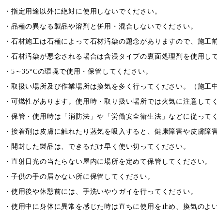
・指定用途以外に絶対に使用しないでください。
・品種の異なる製品や溶剤と併用・混合しないでください。
・石材施工は石種によって石材汚染の題念がありますので、施工
・石材汚染が悪念される場合は含浸タイプの裏面処理剤を使用し
・5～35°Cの環境で使用・保管してください。
・取扱い場所及び作業場所は換気を多く行ってください。（施工中
・可燃性があります。使用時・取り扱い場所では火気に注意して
・保管・使用時は「消防法」や「労働安全衛生法」などに従って
・接着剤は皮膚に触れたり蒸気を吸入すると、健康障害や皮膚障
・開封した製品は、できるだけ早く使い切ってください。
・直射日光の当たらない屋内に場所を定めて保管してください。
・子供の手の届かない所に保管してください。
・使用後や休憩前には、手洗いやウガイを行ってください。
・使用中に身体に異常を感じた時は直ちに使用を止め、換気のよ