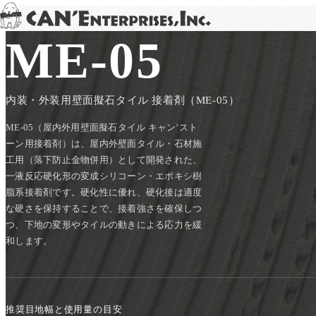
TOP
/
PRODUCT
/
SUB MATERIALS
/
ME-05
Skip to content
ME-05
内装・外装用壁面擬石タイル 接着剤（ME-05）
ME-05（屋内外用壁面擬石タイル キャン’スト
ーン用接着剤）は、屋内外壁面タイル・石材施
工用（落下防止金物併用）として開発された、
一液反応硬化形の変成シリコーン・エポキシ樹
脂系接着剤です。硬化性に優れ、硬化後は適度
な硬さを保持することで、接着強さを確保しつ
つ、下地の変形やタイルの動きによる応力を緩
和します。
推奨目地幅と使用量の目安