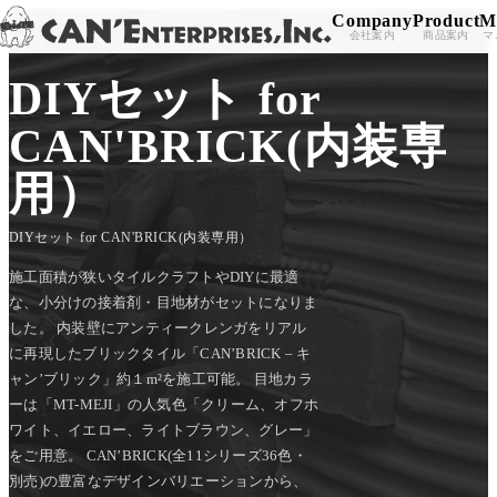
Company
Product
M
TOP
/
PRODUCT
/
SUB MATERIALS
/
Skip to content
会社案内
商品案内
マ
DIYセット for CAN'BRICK(内装専用）
DIYセット for
CAN'BRICK(内装専
用）
DIYセット for CAN'BRICK(内装専用）
施工面積が狭いタイルクラフトやDIYに最適
な、小分けの接着剤・目地材がセットになりま
した。 内装壁にアンティークレンガをリアル
に再現したブリックタイル「CAN’BRICK – キ
ャン’ブリック」約１m²を施工可能。 目地カラ
ーは「MT-MEJI」の人気色「クリーム、オフホ
ワイト、イエロー、ライトブラウン、グレー」
をご用意。 CAN’BRICK(全11シリーズ36色・
別売)の豊富なデザインバリエーションから、