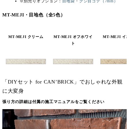
※別売りオプション：
目地袋
・
クシ目ゴテ（7mm）
MT-MEJI・目地色（全5色）
MT-MEJI クリーム
MT-MEJI オフホワイ
MT-MEJI 
ト
「DIYセット for CAN’BRICK」でおしゃれな外観
に大変身
張り方の詳細は付属の施工マニュアルをご覧ください