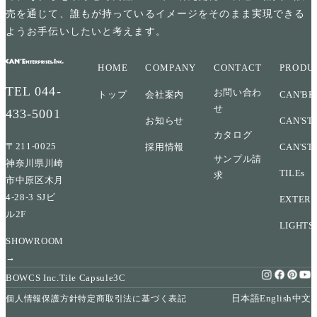
売を通じて、誰もが持っているイメージをそのまま実現できる
ようお手伝いしたいと考えます。
HOME
COMPANY
CONTACT
PRODU
TEL
044-
お問い合わ
トップ
会社案内
CAN'BR
せ
433-5001
お知らせ
CAN'ST
カタログ
〒211-0025
採用情報
CAN'ST
サンプル請
神奈川県川崎
TILEs
求
市中原区木月
4-28-3 SJビ
EXTERI
ル2F
LIGHTS
SHOWROOM
→
BOWCS Inc.
Tile Capsule
3C
日本語
English
中文
個人情報保護方針
特定商取引法に基づく表記