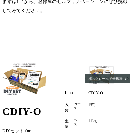
まずは1㎡から、お部屋のセルフリノベーションにぜひ挑戦
してみてください。
横スクロールで全形状
Item
CDIY-O
/ケー
入
1式
CDIY-O
ス
数
/ケー
重
11kg
ス
量
DIYセット for