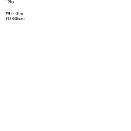
12kg
¥9,000/ｍ
¥18,000/case