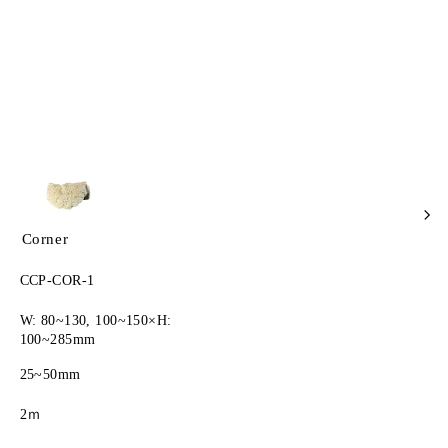
Corner
CCP-COR-1
W: 80~130, 100~150×H:
100~285mm
25~50mm
2ｍ