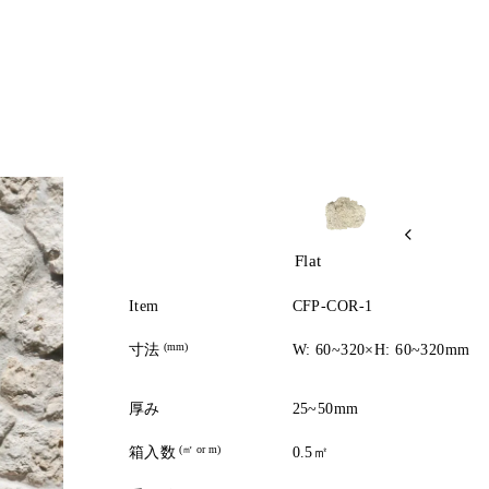
Flat
Item
CFP-COR-1
(mm)
寸法
W: 60~320×H: 60~320mm
厚み
25~50mm
(㎡ or m)
箱入数
0.5㎡