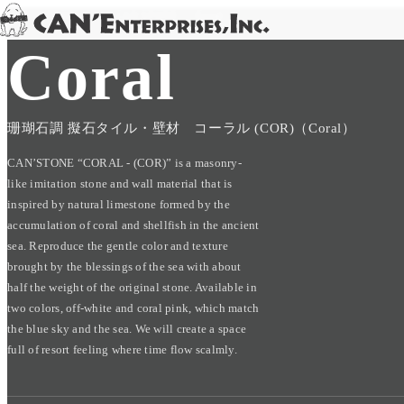
TOP
/
PRODUCT
/
CAN'STONE
/
Coral
Skip to content
Coral
珊瑚石調 擬石タイル・壁材 コーラル (COR)（Coral）
CAN’STONE “CORAL - (COR)” is a masonry-
like imitation stone and wall material that is
inspired by natural limestone formed by the
accumulation of coral and shellfish in the ancient
sea. Reproduce the gentle color and texture
brought by the blessings of the sea with about
half the weight of the original stone. Available in
two colors, off-white and coral pink, which match
the blue sky and the sea. We will create a space
full of resort feeling where time flow scalmly.