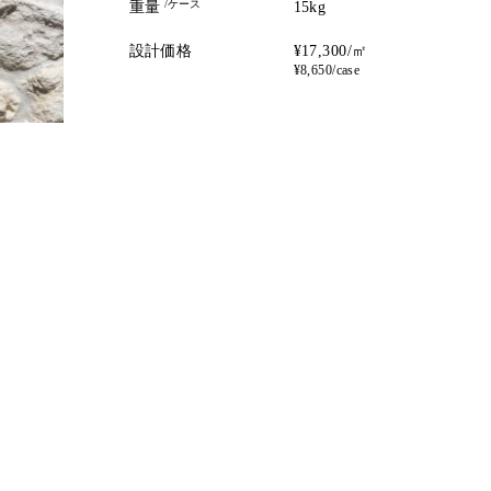
/ケース
重量
15kg
設計価格
¥17,300/㎡
¥8,650/case