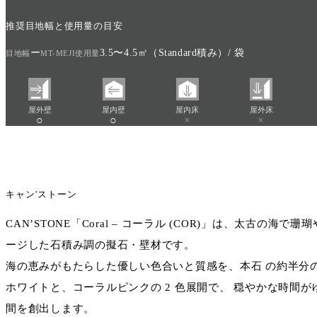
推奨目地幅と使用量の目安
ー
3.5〜4.5㎡（Standard積み）/ 袋
目地幅
MT-MEJI使用量
屋外壁
屋内壁
屋内床
屋外床
○
○
×
×
キャン'ストーン
CAN’STONE「Coral – コーラル (COR)」は、太古の
ージした石積み調の擬石・壁材です。
海の恵みがもたらした優しい色合いと質感を、本石 の約半分
ホワイトと、コーラルピンクの 2 色展開で、 穏やかな時間
間を創出します。