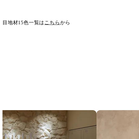
サンプル請求
目地材15色一覧は
こちら
から