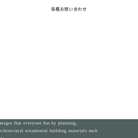
各種お問い合わせ
Installation Manual
施工マニュアル
mages that everyone has by planning,
rchitectural ornamental building materials such