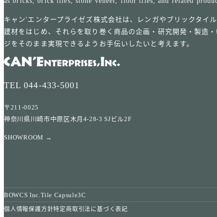
as bricks, brick tiles, stone veneer, floor tiles, and related produ
キャン'エンタープライゼズ株式会社は、レンガやブリックタイ
建材をはじめ、それらを取り巻く商品の企画・研究開発・製造・
ジをそのまま実現できるようお手伝いしたいと考えます。
TEL
044-433-5001
〒211-0025
神奈川県川崎市中原区木月4-28-3 SJビル2F
SHOWROOM →
BOWCS Inc.
Tile Capsule
3C
個人情報保護方針
特定商取引法に基づく表記