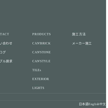
TACT
PRODUCTS
施工方法
い合わせ
CAN'BRICK
メーカー施工
ログ
CAN'STONE
プル請求
CAN'STYLE
TILEs
EXTERIOR
LIGHTS
日本語
English
中文