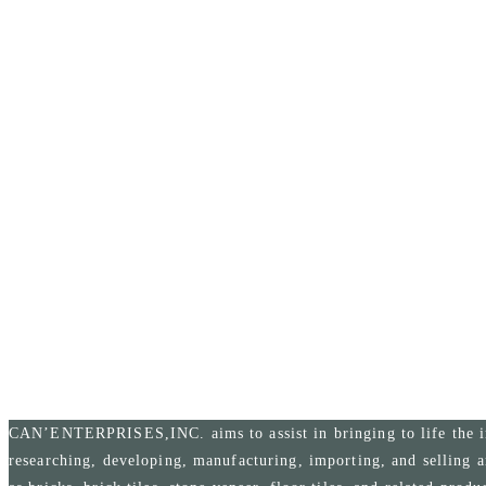
How to design
設計・デザインのご相談
CAN’ENTERPRISES,INC. aims to assist in bringing to life the i
researching, developing, manufacturing, importing, and selling a