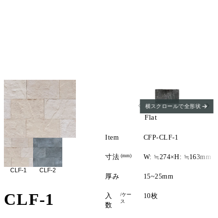
横スクロールで全形状
Flat
Item
CFP-CLF-1
(mm)
寸法
W: ≒274×H: ≒163mm
CLF-1
CLF-2
厚み
15~25mm
CLF-1
/ケー
入
10枚
ス
数