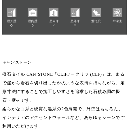
屋外壁
屋内壁
屋内床
屋外床
滑抵抗
耐凍害
○
○
×
×
-
-
キャン'ストーン
擬石タイル CAN’STONE「CLIFF – クリフ (CLF)」は、まる
で崖から岩石を切り出したかのような表情を持ちながら、定
形寸法にすることで施工しやすさを追求した石積み調の擬
石・壁材です。
柔らかな白系と硬質な黒系の2色展開で、外壁はもちろん、
インテリアのアクセントウォールなど、あらゆるシーンでご
利用いただけます。