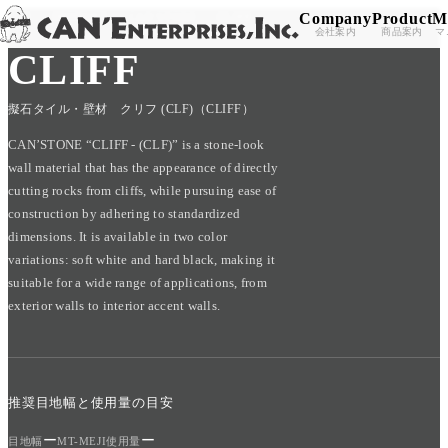
Company
Product
M
TOP
/
PRODUCT
/
CAN'STONE
/
CLIFF
Skip to content
会社案内
商品案内
マ
CLIFF
擬石タイル・壁材 クリフ (CLF)（CLIFF）
CAN’STONE “CLIFF - (CLF)” is a stone-look
wall material that has the appearance of directly
cutting rocks from cliffs, while pursuing ease of
construction by adhering to standardized
dimensions. It is available in two color
variations: soft white and hard black, making it
suitable for a wide range of applications, from
exterior walls to interior accent walls.
推奨目地幅と使用量の目安
ー
ー
目地幅
MT-MEJI使用量