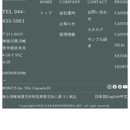
HOME
COMPANY
CONTACT
PRODU
TEL
044-
お問い合わ
トップ
会社案内
CAN'BR
せ
433-5001
お知らせ
CAN'ST
カタログ
〒211-0025
採用情報
CAN'ST
サンプル請
神奈川県川崎
TILEs
求
市中原区木月
4-28-3 SJビ
EXTERI
ル2F
LIGHTS
SHOWROOM
→
BOWCS Inc.
Tile Capsule
3C
日本語
English
中文
個人情報保護方針
特定商取引法に基づく表記
Copyright©2026 CAN'ENTERPRISES,INC. all right reserved.