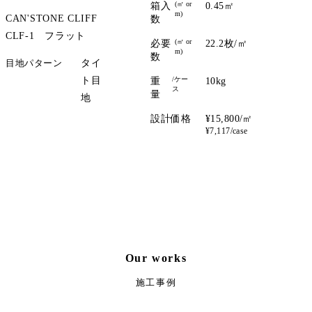
(㎡ or
箱入
0.45㎡
m)
CAN'STONE CLIFF
数
CLF-1 フラット
(㎡ or
必要
22.2枚/㎡
m)
数
目地パターン
タイ
ト目
/ケー
重
10kg
ス
量
地
設計価格
¥15,800/㎡
サンプル請求
¥7,117/case
Our works
施工事例