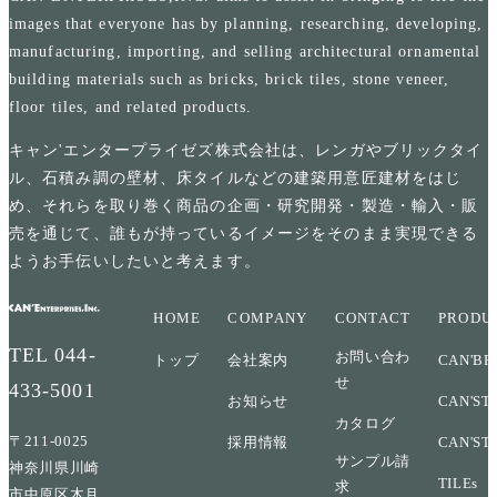
images that everyone has by planning, researching, developing,
manufacturing, importing, and selling architectural ornamental
building materials such as bricks, brick tiles, stone veneer,
floor tiles, and related products.
キャン'エンタープライゼズ株式会社は、レンガやブリックタイ
ル、石積み調の壁材、床タイルなどの建築用意匠建材をはじ
め、それらを取り巻く商品の企画・研究開発・製造・輸入・販
売を通じて、誰もが持っているイメージをそのまま実現できる
ようお手伝いしたいと考えます。
HOME
COMPANY
CONTACT
PRODU
TEL
044-
お問い合わ
トップ
会社案内
CAN'BR
せ
433-5001
お知らせ
CAN'ST
カタログ
〒211-0025
採用情報
CAN'ST
サンプル請
神奈川県川崎
TILEs
求
市中原区木月