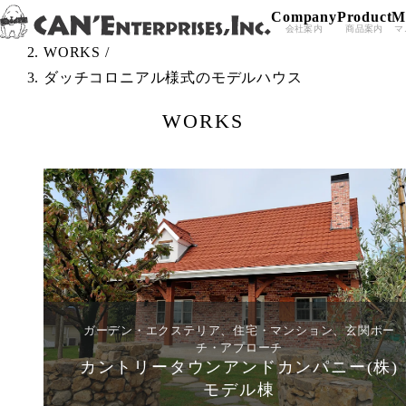
Company
Product
M
Skip to content
TOP
/
会社案内
商品案内
マ
WORKS
/
ダッチコロニアル様式のモデルハウス
WORKS
ガーデン・エクステリア、住宅・マンション、玄関ポー
チ・アプローチ
カントリータウンアンドカンパニー(株)
モデル棟