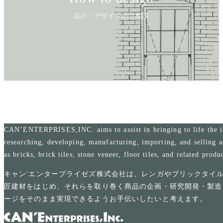
設計・デザインのご相談
CAN’ENTERPRISES,INC. aims to assist in bringing to life the i
researching, developing, manufacturing, importing, and selling a
as bricks, brick tiles, stone veneer, floor tiles, and related produ
キャン'エンタープライゼズ株式会社は、レンガやブリックタイ
匠建材をはじめ、それらを取り巻く商品の企画・研究開発・製造
ージをそのまま実現できるようお手伝いしたいと考えます。