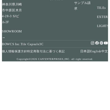
サンプル請
神奈川県川崎
TILEs
求
市中原区木月
4-28-3 SJビ
EXTERI
ル2F
LIGHTS
SHOWROOM
→
BOWCS Inc.
Tile Capsule
3C
日本語
English
中文
個人情報保護方針
特定商取引法に基づく表記
Copyright©2026 CAN'ENTERPRISES,INC. all right reserved.