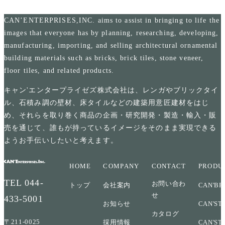
CAN’ENTERPRISES,INC. aims to assist in bringing to life the
images that everyone has by planning, researching, developing,
manufacturing, importing, and selling architectural ornamental
building materials such as bricks, brick tiles, stone veneer,
floor tiles, and related products.
キャン'エンタープライゼズ株式会社は、レンガやブリックタイ
ル、石積み調の壁材、床タイルなどの建築用意匠建材をはじ
め、それらを取り巻く商品の企画・研究開発・製造・輸入・販
売を通じて、誰もが持っているイメージをそのまま実現できる
ようお手伝いしたいと考えます。
HOME
COMPANY
CONTACT
PRODU
TEL
044-
お問い合わ
トップ
会社案内
CAN'BR
せ
433-5001
お知らせ
CAN'ST
カタログ
〒211-0025
採用情報
CAN'ST