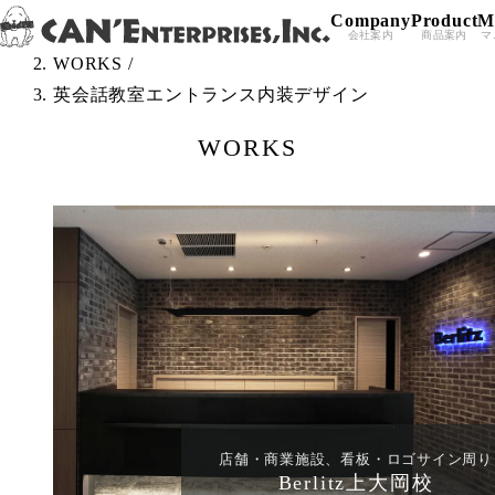
Company
Product
M
Skip to content
TOP
/
会社案内
商品案内
マ
WORKS
/
英会話教室エントランス内装デザイン
WORKS
店舗・商業施設、看板・ロゴサイン周り
Berlitz上大岡校