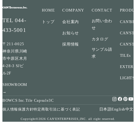
HOME
COMPANY
CONTACT
PRODU
TEL
044-
お問い合わ
トップ
会社案内
CAN'BR
せ
433-5001
お知らせ
CAN'ST
カタログ
〒211-0025
採用情報
CAN'ST
サンプル請
神奈川県川崎
TILEs
求
市中原区木月
4-28-3 SJビ
EXTERI
ル2F
LIGHTS
SHOWROOM
→
BOWCS Inc.
Tile Capsule
3C
日本語
English
中文
個人情報保護方針
特定商取引法に基づく表記
Copyright©2026 CAN'ENTERPRISES,INC. all right reserved.