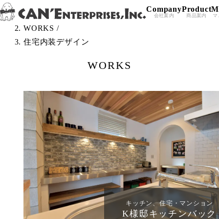
Company
Product
M
Skip to content
TOP
/
会社案内
商品案内
マ
WORKS
/
住宅内装デザイン
WORKS
キッチン、住宅・マンション
K様邸キッチンバック