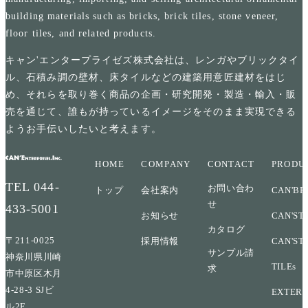
building materials such as bricks, brick tiles, stone veneer,
floor tiles, and related products.
キャン'エンタープライゼズ株式会社は、レンガやブリックタイ
ル、石積み調の壁材、床タイルなどの建築用意匠建材をはじ
め、それらを取り巻く商品の企画・研究開発・製造・輸入・販
売を通じて、誰もが持っているイメージをそのまま実現できる
ようお手伝いしたいと考えます。
HOME
COMPANY
CONTACT
PRODU
TEL
044-
お問い合わ
トップ
会社案内
CAN'BR
せ
433-5001
お知らせ
CAN'ST
カタログ
〒211-0025
採用情報
CAN'ST
サンプル請
神奈川県川崎
TILEs
求
市中原区木月
4-28-3 SJビ
EXTERI
ル2F