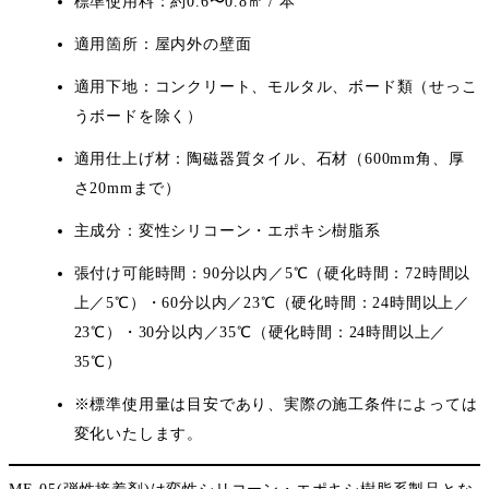
標準使用料：約0.6〜0.8㎡ / 本
適用箇所：屋内外の壁面
適用下地：コンクリート、モルタル、ボード類（せっこ
うボードを除く）
適用仕上げ材：陶磁器質タイル、石材（600mm角、厚
さ20mmまで）
主成分：変性シリコーン・エポキシ樹脂系
張付け可能時間：90分以内／5℃（硬化時間：72時間以
上／5℃）・60分以内／23℃（硬化時間：24時間以上／
23℃）・30分以内／35℃（硬化時間：24時間以上／
35℃）
※標準使用量は目安であり、実際の施工条件によっては
変化いたします。