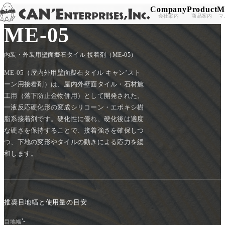
Company
Product
M
TOP
/
PRODUCT
/
SUB MATERIALS
/
ME-05
Skip to content
会社案内
商品案内
マ
ME-05
内装・外装用壁面擬石タイル 接着剤（ME-05）
ME-05（屋内外用壁面擬石タイル キャン’スト
ーン用接着剤）は、屋内外壁面タイル・石材施
工用（落下防止金物併用）として開発された、
一液反応硬化形の変成シリコーン・エポキシ樹
脂系接着剤です。硬化性に優れ、硬化後は適度
な硬さを保持することで、接着強さを確保しつ
つ、下地の変形やタイルの動きによる応力を緩
和します。
推奨目地幅と使用量の目安
'-
目地幅