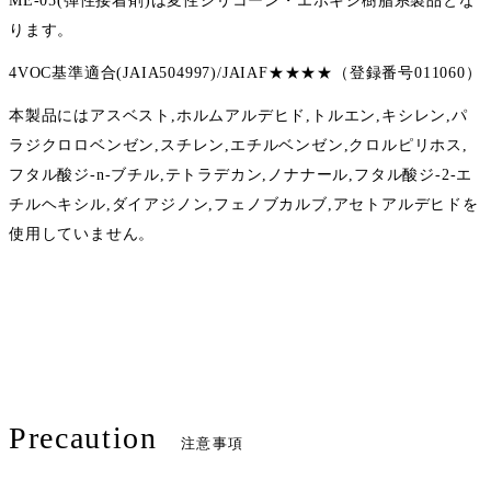
ME-05(弾性接着剤)は変性シリコーン・エポキシ樹脂系製品とな
ります。
4VOC基準適合(JAIA504997)/JAIAF★★★★（登録番号011060）
本製品にはアスベスト,ホルムアルデヒド,トルエン,キシレン,パ
ラジクロロベンゼン,スチレン,エチルベンゼン,クロルピリホス,
フタル酸ジ-n-ブチル,テトラデカン,ノナナール,フタル酸ジ-2-エ
チルヘキシル,ダイアジノン,フェノブカルブ,アセトアルデヒドを
使用していません。
Precaution
注意事項