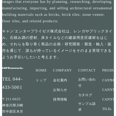
images that everyone has by planning, researching, developing,
manufacturing, importing, and selling architectural ornamental
building materials such as bricks, brick tiles, stone veneer,
floor tiles, and related products.
キャン'エンタープライゼズ株式会社は、レンガやブリックタイ
ル、石積み調の壁材、床タイルなどの建築用意匠建材をはじ
め、それらを取り巻く商品の企画・研究開発・製造・輸入・販
売を通じて、誰もが持っているイメージをそのまま実現できる
ようお手伝いしたいと考えます。
HOME
COMPANY
CONTACT
PRODU
TEL
044-
お問い合わ
トップ
会社案内
CAN'BR
せ
433-5001
お知らせ
CAN'ST
カタログ
〒211-0025
採用情報
CAN'ST
サンプル請
神奈川県川崎
TILEs
求
市中原区木月