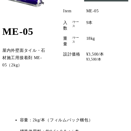
Item
ME-05
/ケー
入
9本
ス
ME-05
数
/ケー
重
18kg
ス
量
屋内外壁面タイル・石
設計価格
¥3,500/本
材施工用接着剤 ME-
¥3,500/本
05（2kg）
容量：2kg/本（フィルムパック梱包）