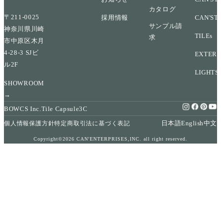
カタログ
〒211-0025
採用情報
CAN'ST
サンプル請
神奈川県川崎
TILEs
求
市中原区木月
4-28-3 SJビ
EXTERI
ル2F
LIGHTS
SHOWROOM
→
BOWCS Inc.
Tile Capsule
3C
日本語
English
中文
個人情報保護方針
特定商取引法に基づく表記
Copyright©2026 CAN'ENTERPRISES,INC. all right reserved.