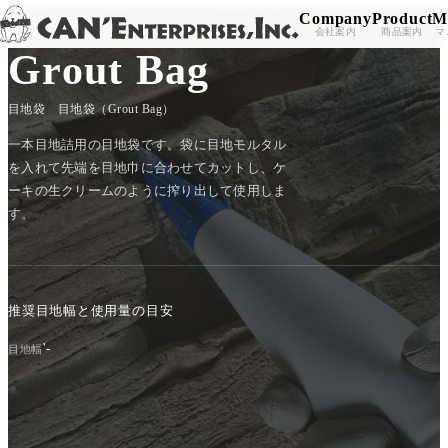
Company
Product
M
TOP
/
PRODUCT
/
SUB MATERIALS
/
Grout Bag
Skip to content
会社案内
商品案内
マ
Grout Bag
目地袋 目地袋（Grout Bag）
一本目地詰用の目地袋です。袋に目地モルタル
を入れて先端を目地巾に合わせてカットし、ケ
ーキの生クリームのように搾り出して使用しま
す。
推奨目地幅と使用量の目安
'-
目地幅