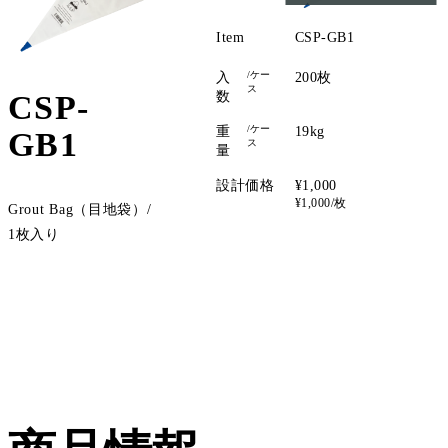
Item
CSP-GB1
/ケー
入
200枚
ス
CSP-
数
/ケー
重
19kg
GB1
ス
量
設計価格
¥1,000
¥1,000/枚
Grout Bag（目地袋）/
1枚入り