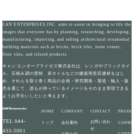
CAN’ENTERPRISES,INC. aims to assist in bringing to life the
images that everyone has by planning, researching, developing,
manufacturing, importing, and selling architectural ornamental
building materials such as bricks, brick tiles, stone veneer,
floor tiles, and related products.
キャン'エンタープライゼズ株式会社は、レンガやブリックタイ
ル、石積み調の壁材、床タイルなどの建築用意匠建材をはじ
め、それらを取り巻く商品の企画・研究開発・製造・輸入・販
売を通じて、誰もが持っているイメージをそのまま実現できる
ようお手伝いしたいと考えます。
HOME
COMPANY
CONTACT
PRODU
TEL
044-
お問い合わ
トップ
会社案内
CAN'BR
せ
433-5001
お知らせ
CAN'ST