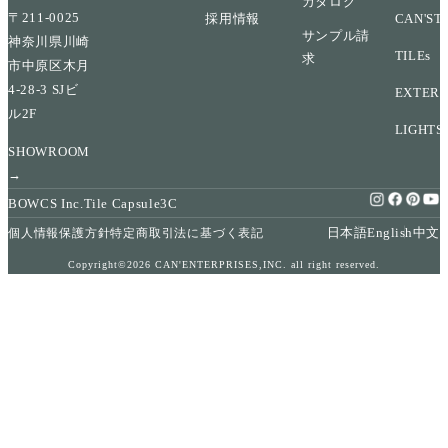
カタログ
〒211-0025
採用情報
CAN'ST
サンプル請
神奈川県川崎
TILEs
求
市中原区木月
4-28-3 SJビ
EXTERI
ル2F
LIGHTS
SHOWROOM
→
BOWCS Inc.
Tile Capsule
3C
日本語
English
中文
個人情報保護方針
特定商取引法に基づく表記
Copyright©2026 CAN'ENTERPRISES,INC. all right reserved.