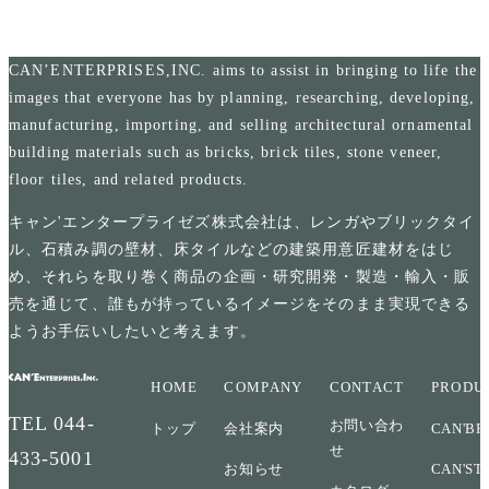
CAN’ENTERPRISES,INC. aims to assist in bringing to life the
images that everyone has by planning, researching, developing,
manufacturing, importing, and selling architectural ornamental
building materials such as bricks, brick tiles, stone veneer,
floor tiles, and related products.
キャン'エンタープライゼズ株式会社は、レンガやブリックタイ
ル、石積み調の壁材、床タイルなどの建築用意匠建材をはじ
め、それらを取り巻く商品の企画・研究開発・製造・輸入・販
売を通じて、誰もが持っているイメージをそのまま実現できる
ようお手伝いしたいと考えます。
HOME
COMPANY
CONTACT
PRODU
TEL
044-
お問い合わ
トップ
会社案内
CAN'BR
せ
433-5001
お知らせ
CAN'ST