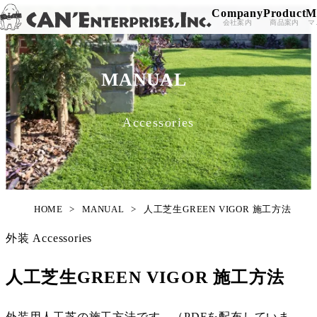
Company
Product
M
Skip to content
会社案内
商品案内
マ
MANUAL
Accessories
HOME
>
MANUAL
>
人工芝生GREEN VIGOR 施工方法
外装
Accessories
人工芝生GREEN VIGOR 施工方法
外装用人工芝の施工方法です。（PDFを配布していま