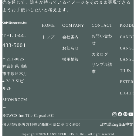
売を通じて、誰もが持っているイメージをそのまま実現できる
ようお手伝いしたいと考えます。
HOME
COMPANY
CONTACT
PRODU
TEL
044-
お問い合わ
トップ
会社案内
CAN'BR
せ
433-5001
お知らせ
CAN'ST
カタログ
〒211-0025
採用情報
CAN'ST
サンプル請
神奈川県川崎
TILEs
求
市中原区木月
4-28-3 SJビ
EXTERI
ル2F
LIGHTS
SHOWROOM
→
BOWCS Inc.
Tile Capsule
3C
日本語
English
中文
個人情報保護方針
特定商取引法に基づく表記
Copyright©2026 CAN'ENTERPRISES,INC. all right reserved.