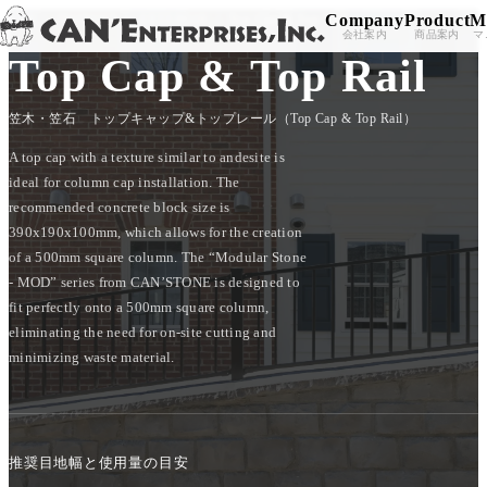
Company
Product
M
TOP
/
PRODUCT
/
EXTERIOR
/
Top Cap & Top Rail
Skip to content
会社案内
商品案内
マ
Top Cap & Top Rail
笠木・笠石 トップキャップ&トップレール（Top Cap & Top Rail）
A top cap with a texture similar to andesite is
ideal for column cap installation. The
recommended concrete block size is
390x190x100mm, which allows for the creation
of a 500mm square column. The “Modular Stone
- MOD” series from CAN’STONE is designed to
fit perfectly onto a 500mm square column,
eliminating the need for on-site cutting and
minimizing waste material.
推奨目地幅と使用量の目安