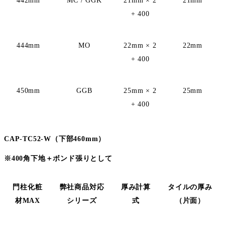
442mm
MC / GGK
21mm × 2
21mm
+ 400
444mm
MO
22mm × 2
22mm
+ 400
450mm
GGB
25mm × 2
25mm
+ 400
CAP-TC52-W
（下部460mm）
※
400角下地＋ボンド張りとして
門柱化粧
弊社商品
対応
厚み計算
タイルの厚み
材MAX
シリーズ
式
（片面）