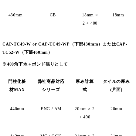
436mm
CB
18mm ×
18mm
2 + 400
CAP-TC49-W or CAP-TC49-WP
（下部430mm）
または
CAP-
TC52-W
（下部460mm）
※
400角下地＋ボンド張りとして
門柱化粧
弊社商品
対応
厚み計算
タイルの厚み
材MAX
シリーズ
式
(片面)
440mm
ENG / AM
20mm × 2
20mm
+ 400