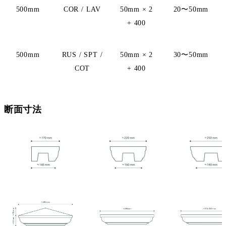
500mm
COR / LAV
50mm × 2
20〜50mm
+ 400
500mm
RUS / SPT /
50mm × 2
30〜50mm
COT
+ 400
断面寸法