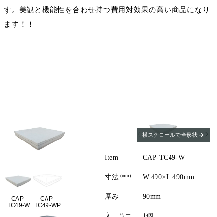
す。美観と機能性を合わせ持つ費用対効果の高い商品になり
ます！！
横スクロールで全形状
Item
CAP-TC49-W
(mm)
寸法
W:490×L:490mm
厚み
90mm
CAP-
CAP-
TC49-W
TC49-WP
/ケー
入
1個