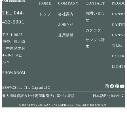
HOME
COMPANY
CONTACT
PRODU
TEL
044-
お問い合わ
トップ
会社案内
CAN'BR
せ
433-5001
お知らせ
CAN'ST
カタログ
〒211-0025
採用情報
CAN'ST
サンプル請
神奈川県川崎
TILEs
求
市中原区木月
4-28-3 SJビ
EXTERI
ル2F
LIGHTS
SHOWROOM
→
BOWCS Inc.
Tile Capsule
3C
日本語
English
中文
個人情報保護方針
特定商取引法に基づく表記
Copyright©2026 CAN'ENTERPRISES,INC. all right reserved.