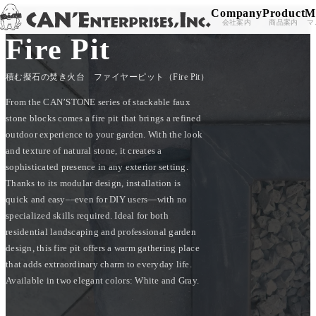
Company
Product
M
TOP
/
PRODUCT
/
EXTERIOR
/
Fire Pit
Skip to content
会社案内
商品案内
マ
Fire Pit
積む擬石の焚き火台 ファイヤーピット（Fire Pit）
From the CAN’STONE series of stackable faux
stone blocks comes a fire pit that brings a refined
outdoor experience to your garden. With the look
and texture of natural stone, it creates a
sophisticated presence in any exterior setting.
Thanks to its modular design, installation is
quick and easy—even for DIY users—with no
specialized skills required. Ideal for both
residential landscaping and professional garden
design, this fire pit offers a warm gathering place
that adds extraordinary charm to everyday life.
Available in two elegant colors: White and Gray.