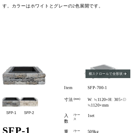
す。カラーはホワイトとグレーの2色展開です。
横スクロールで全形状
Item
SFP-700-1
(mm)
寸法
W: ≒1120×H: 305×D
≒1120×mm
SFP-1
SFP-2
/ケー
入
1set
ス
数
SFP-1
/ケー
重
509kg