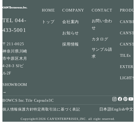
HOME
COMPANY
CONTACT
PRODU
TEL
044-
お問い合わ
トップ
会社案内
CAN'BR
せ
433-5001
お知らせ
CAN'ST
カタログ
〒211-0025
採用情報
CAN'ST
サンプル請
神奈川県川崎
TILEs
求
市中原区木月
4-28-3 SJビ
EXTERI
ル2F
LIGHTS
SHOWROOM
→
BOWCS Inc.
Tile Capsule
3C
日本語
English
中文
個人情報保護方針
特定商取引法に基づく表記
Copyright©2026 CAN'ENTERPRISES,INC. all right reserved.