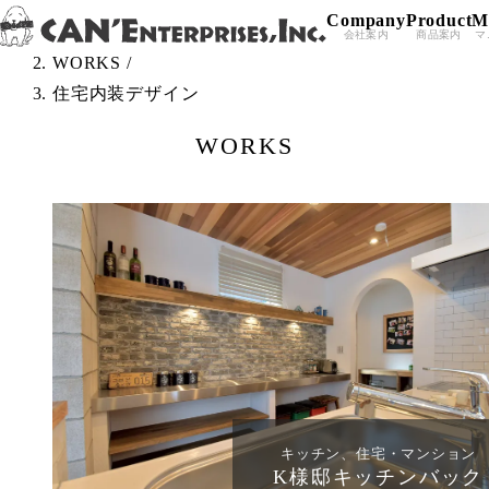
Company
Product
M
Skip to content
TOP
/
会社案内
商品案内
マ
WORKS
/
住宅内装デザイン
WORKS
キッチン、住宅・マンション
K様邸キッチンバック