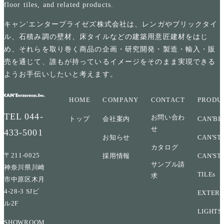
floor tiles, and related products.
キャン'エンタープライゼズ株式会社は、レンガやブリックタイ
ル、石積み調の壁材、床タイルなどの建築用意匠建材をはじ
め、それらを取り巻く商品の企画・研究開発・製造・輸入・販
売を通じて、誰もが持っているイメージをそのまま実現できる
ようお手伝いしたいと考えます。
HOME
COMPANY
CONTACT
PRODU
TEL
044-
お問い合わ
トップ
会社案内
CAN'BR
せ
433-5001
お知らせ
CAN'ST
カタログ
〒211-0025
採用情報
CAN'ST
サンプル請
神奈川県川崎
TILEs
求
市中原区木月
4-28-3 SJビ
EXTERI
ル2F
LIGHTS
SHOWROOM