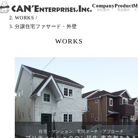
Company
Product
M
Skip to content
TOP
/
会社案内
商品案内
マ
WORKS
/
分譲住宅ファサード・外壁
WORKS
住宅・マンション、玄関ポーチ・アプローチ