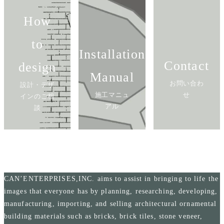
How
to
Installation
Contact
design
Manual
お問い合わ
設計・デザ
施工マニュ
せ
インのご相
アル
談
CAN’ENTERPRISES,INC. aims to assist in bringing to life the
images that everyone has by planning, researching, developing,
manufacturing, importing, and selling architectural ornamental
building materials such as bricks, brick tiles, stone veneer,