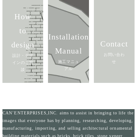
How
to
Installation
Contact
design
Manual
お問い合わ
設計・デザ
施工マニュ
せ
インのご相
アル
談
CAN’ENTERPRISES,INC. aims to assist in bringing to life the
images that everyone has by planning, researching, developing,
manufacturing, importing, and selling architectural ornamental
building materials such as bricks, brick tiles, stone veneer,