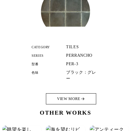
TILES
CATEGORY
PERRANCHO
SERIES
PER-3
型番
ブラック：グレ
色味
ー
VIEW MORE
OTHER WORKS