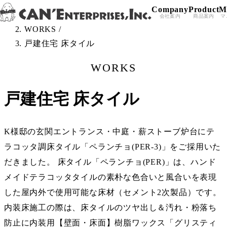
Company
Product
M
Skip to content
TOP
/
会社案内
商品案内
マ
WORKS
/
戸建住宅 床タイル
WORKS
戸建住宅 床タイル
K様邸の玄関エントランス・中庭・薪ストーブ炉台にテ
ラコッタ調床タイル「ペランチョ(PER-3)」をご採用いた
だきました。 床タイル「ペランチョ(PER)」は、ハンド
メイドテラコッタタイルの素朴な色合いと風合いを表現
した屋内外で使用可能な床材（セメント2次製品）です。
内装床施工の際は、床タイルのツヤ出し＆汚れ・粉落ち
防止に内装用【壁面・床面】樹脂ワックス「グリスティ