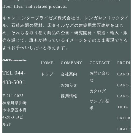
floor tiles, and related products.
キャン'エンタープライゼズ株式会社は、レンガやブリックタイ
ル、石積み調の壁材、床タイルなどの建築用意匠建材をはじ
め、それらを取り巻く商品の企画・研究開発・製造・輸入・販
売を通じて、誰もが持っているイメージをそのまま実現できる
ようお手伝いしたいと考えます。
HOME
COMPANY
CONTACT
PRODU
TEL
044-
お問い合わ
トップ
会社案内
CAN'BR
せ
433-5001
お知らせ
CAN'ST
カタログ
〒211-0025
採用情報
CAN'ST
サンプル請
神奈川県川崎
TILEs
求
市中原区木月
4-28-3 SJビ
EXTERI
ル2F
LIGHTS