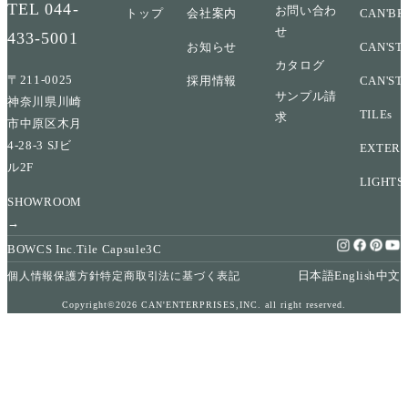
TEL
044-
お問い合わ
トップ
会社案内
CAN'BR
せ
433-5001
お知らせ
CAN'ST
カタログ
〒211-0025
採用情報
CAN'ST
サンプル請
神奈川県川崎
TILEs
求
市中原区木月
4-28-3 SJビ
EXTERI
ル2F
LIGHTS
SHOWROOM
→
BOWCS Inc.
Tile Capsule
3C
日本語
English
中文
個人情報保護方針
特定商取引法に基づく表記
Copyright©2026 CAN'ENTERPRISES,INC. all right reserved.