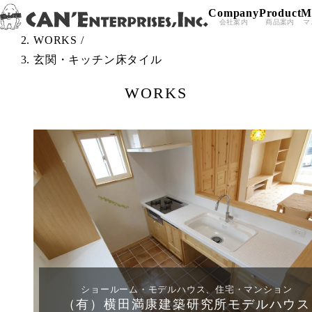
Company
Product
M
Skip to content
TOP
/
会社案内
商品案内
マ
WORKS
/
玄関・キッチン床タイル
WORKS
ショールーム・モデルハウス、住宅・マンション
（有）横田満康建築研究所モデルハウス