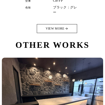
CB-FP
型番
ブラック：グレ
色味
ー
VIEW MORE
OTHER WORKS