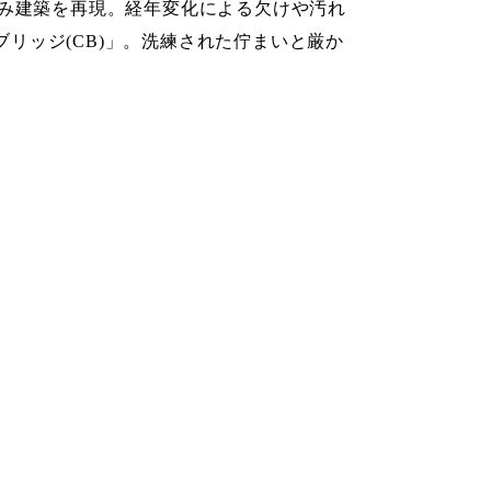
み建築を再現。経年変化による欠けや汚れ
ブリッジ(CB)」。洗練された佇まいと厳か