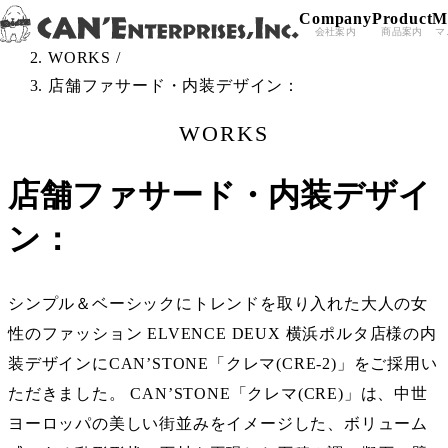
Company
Product
M
Skip to content
TOP
/
会社案内
商品案内
マ
WORKS
/
店舗ファサード・内装デザイン：
WORKS
店舗ファサード・内装デザイ
ン：
シンプル＆ベーシックにトレンドを取り入れた大人の女
性のファッション ELVENCE DEUX 横浜ポルタ店様の内
装デザインにCAN’STONE「クレマ(CRE-2)」をご採用い
ただきました。 CAN’STONE「クレマ(CRE)」は、中世
ヨーロッパの美しい街並みをイメージした、ボリューム