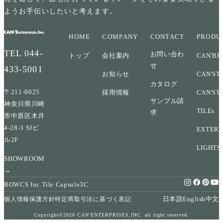
ようお手伝いしたいと考えます。
HOME
COMPANY
CONTACT
PRODU
TEL
044-
お問い合わ
トップ
会社案内
CAN'BR
せ
433-5001
お知らせ
CAN'ST
カタログ
〒211-0025
採用情報
CAN'ST
サンプル請
神奈川県川崎
TILEs
求
市中原区木月
4-28-3 SJビ
EXTERI
ル2F
LIGHTS
SHOWROOM
→
BOWCS Inc.
Tile Capsule
3C
日本語
English
中文
個人情報保護方針
特定商取引法に基づく表記
Copyright©2026 CAN'ENTERPRISES,INC. all right reserved.