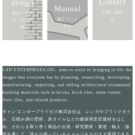
Contact
design
Manual
お問い合わ
設計・デザ
施工マニュ
せ
インのご相
アル
談
CAN’ENTERPRISES,INC. aims to assist in bringing to life the
images that everyone has by planning, researching, developing,
manufacturing, importing, and selling architectural ornamental
building materials such as bricks, brick tiles, stone veneer,
floor tiles, and related products.
キャン'エンタープライゼズ株式会社は、レンガやブリックタイ
ル、石積み調の壁材、床タイルなどの建築用意匠建材をはじ
め、それらを取り巻く商品の企画・研究開発・製造・輸入・販
売を通じて、誰もが持っているイメージをそのまま実現できる