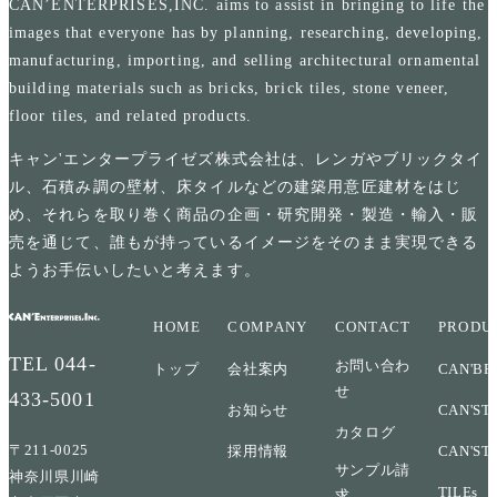
CAN’ENTERPRISES,INC. aims to assist in bringing to life the
images that everyone has by planning, researching, developing,
manufacturing, importing, and selling architectural ornamental
building materials such as bricks, brick tiles, stone veneer,
floor tiles, and related products.
キャン'エンタープライゼズ株式会社は、レンガやブリックタイ
ル、石積み調の壁材、床タイルなどの建築用意匠建材をはじ
め、それらを取り巻く商品の企画・研究開発・製造・輸入・販
売を通じて、誰もが持っているイメージをそのまま実現できる
ようお手伝いしたいと考えます。
HOME
COMPANY
CONTACT
PRODU
TEL
044-
お問い合わ
トップ
会社案内
CAN'BR
せ
433-5001
お知らせ
CAN'ST
カタログ
〒211-0025
採用情報
CAN'ST
サンプル請
神奈川県川崎
TILEs
求