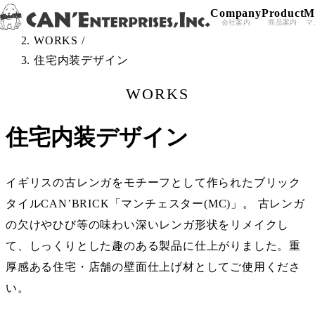
Company
Product
M
Skip to content
TOP
/
会社案内
商品案内
マ
WORKS
/
住宅内装デザイン
WORKS
住宅内装デザイン
イギリスの古レンガをモチーフとして作られたブリック
タイルCAN’BRICK「マンチェスター(MC)」。 古レンガ
の欠けやひび等の味わい深いレンガ形状をリメイクし
て、しっくりとした趣のある製品に仕上がりました。重
厚感ある住宅・店舗の壁面仕上げ材としてご使用くださ
い。