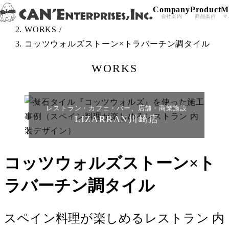
Company
Product
M
Skip to content
TOP
/
会社案内
商品案内
マ
WORKS
/
コッツウォルズストーン×トラバーチン調タイル
WORKS
レストラン・カフェ・バー、店舗・商業施設
LIZARRAN川崎店
コッツウォルズストーン×ト
ラバーチン調タイル
スペイン料理が楽しめるレストラン 内