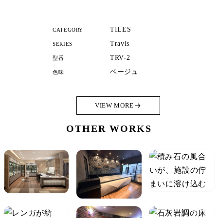
TILES
CATEGORY
Travis
SERIES
TRV-2
型番
ベージュ
色味
VIEW MORE
OTHER WORKS