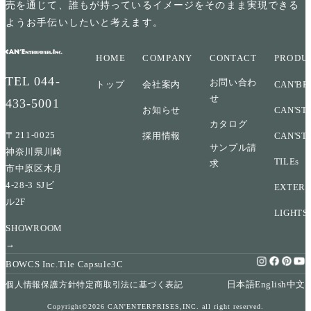
売を通じて、誰もが持っているイメージをそのまま実現できる
ようお手伝いしたいと考えます。
HOME
COMPANY
CONTACT
PRODU
TEL
044-
お問い合わ
トップ
会社案内
CAN'BR
せ
433-5001
お知らせ
CAN'ST
カタログ
〒211-0025
採用情報
CAN'ST
サンプル請
神奈川県川崎
TILEs
求
市中原区木月
4-28-3 SJビ
EXTERI
ル2F
LIGHTS
SHOWROOM
→
BOWCS Inc.
Tile Capsule
3C
日本語
English
中文
個人情報保護方針
特定商取引法に基づく表記
Copyright©2026 CAN'ENTERPRISES,INC. all right reserved.