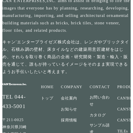
CAN’ENTERPRISES,INC. aims to assist in bringing to life the
images that everyone has by planning, researching, developing,
manufacturing, importing, and selling architectural ornamental
building materials such as bricks, brick tiles, stone veneer,
floor tiles, and related products.
キャン'エンタープライゼズ株式会社は、レンガやブリックタイ
ル、石積み調の壁材、床タイルなどの建築用意匠建材をはじ
め、それらを取り巻く商品の企画・研究開発・製造・輸入・販
売を通じて、誰もが持っているイメージをそのまま実現できる
ようお手伝いしたいと考えます。
HOME
COMPANY
CONTACT
PRODU
TEL
044-
お問い合わ
トップ
会社案内
CAN'BR
せ
433-5001
お知らせ
CAN'ST
カタログ
〒211-0025
採用情報
CAN'ST
サンプル請
神奈川県川崎
TILEs
求