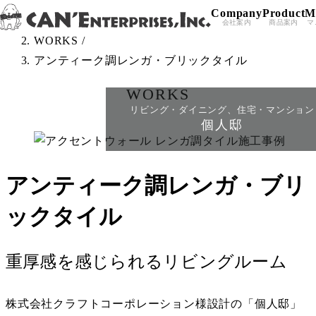
Company
Product
M
Skip to content
TOP
/
会社案内
商品案内
マ
WORKS
/
アンティーク調レンガ・ブリックタイル
WORKS
リビング・ダイニング、住宅・マンション
個人邸
アンティーク調レンガ・ブリ
ックタイル
重厚感を感じられるリビングルーム
株式会社クラフトコーポレーション様設計の「個人邸」