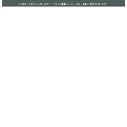
Copyright©2026 CAN'ENTERPRISES,INC. all right reserved.