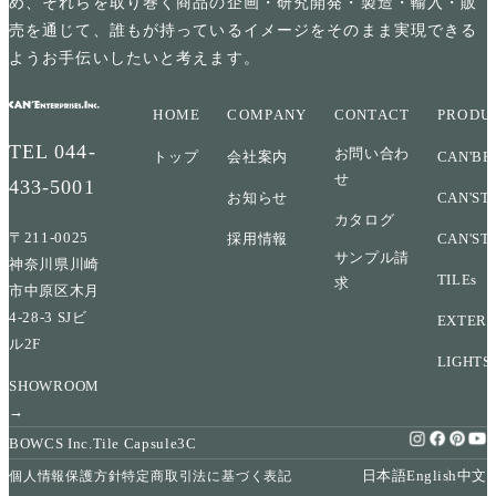
め、それらを取り巻く商品の企画・研究開発・製造・輸入・販
売を通じて、誰もが持っているイメージをそのまま実現できる
ようお手伝いしたいと考えます。
HOME
COMPANY
CONTACT
PRODU
TEL
044-
お問い合わ
トップ
会社案内
CAN'BR
せ
433-5001
お知らせ
CAN'ST
カタログ
〒211-0025
採用情報
CAN'ST
サンプル請
神奈川県川崎
TILEs
求
市中原区木月
4-28-3 SJビ
EXTERI
ル2F
LIGHTS
SHOWROOM
→
BOWCS Inc.
Tile Capsule
3C
日本語
English
中文
個人情報保護方針
特定商取引法に基づく表記