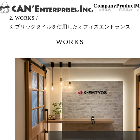
Company
Product
M
Skip to content
TOP
/
会社案内
商品案内
マ
WORKS
/
ブリックタイルを使用したオフィスエントランス
WORKS