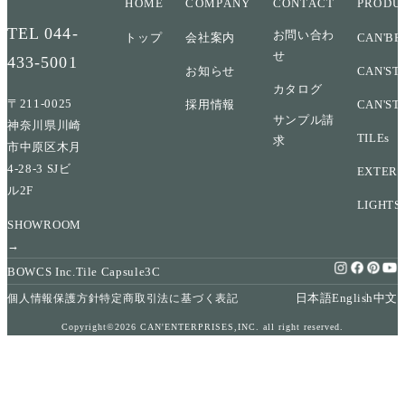
HOME
COMPANY
CONTACT
PRODU
TEL
044-
お問い合わ
トップ
会社案内
CAN'BR
せ
433-5001
お知らせ
CAN'ST
カタログ
〒211-0025
採用情報
CAN'ST
サンプル請
神奈川県川崎
TILEs
求
市中原区木月
4-28-3 SJビ
EXTERI
ル2F
LIGHTS
SHOWROOM
→
BOWCS Inc.
Tile Capsule
3C
日本語
English
中文
個人情報保護方針
特定商取引法に基づく表記
Copyright©2026 CAN'ENTERPRISES,INC. all right reserved.