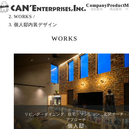
Company
Product
M
Skip to content
TOP
/
会社案内
商品案内
マ
WORKS
/
個人邸内装デザイン
WORKS
リビング・ダイニング、住宅・マンション、玄関ポーチ・
アプローチ
個人邸