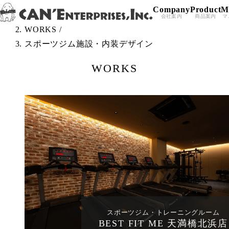
Company
Product
M
Skip to content
TOP
/
会社案内
商品案内
マ
WORKS
/
スポーツジム施設・内装デザイン
WORKS
スポーツジム・トレーニングルーム
BEST FIT ME 天満橋北浜店