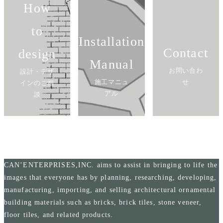
How
to
Installation
Contact
design
Manual
お問い合わ
設計・デザ
施工マニュ
せ
インのご相
アル
談
CAN’ENTERPRISES,INC. aims to assist in bringing to life the
images that everyone has by planning, researching, developing,
manufacturing, importing, and selling architectural ornamental
building materials such as bricks, brick tiles, stone veneer,
floor tiles, and related products.