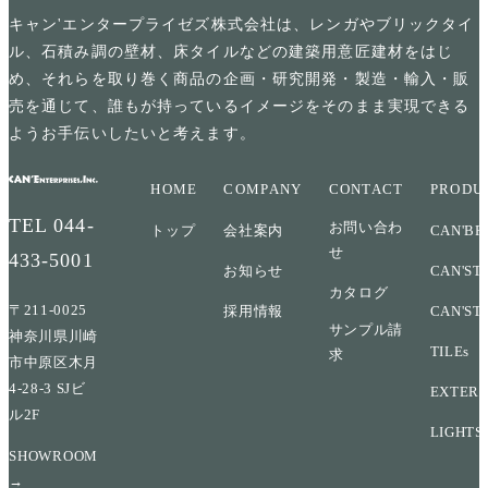
キャン'エンタープライゼズ株式会社は、レンガやブリックタイ
ル、石積み調の壁材、床タイルなどの建築用意匠建材をはじ
め、それらを取り巻く商品の企画・研究開発・製造・輸入・販
売を通じて、誰もが持っているイメージをそのまま実現できる
ようお手伝いしたいと考えます。
HOME
COMPANY
CONTACT
PRODU
TEL
044-
お問い合わ
トップ
会社案内
CAN'BR
せ
433-5001
お知らせ
CAN'ST
カタログ
〒211-0025
採用情報
CAN'ST
サンプル請
神奈川県川崎
TILEs
求
市中原区木月
4-28-3 SJビ
EXTERI
ル2F
LIGHTS
SHOWROOM
→