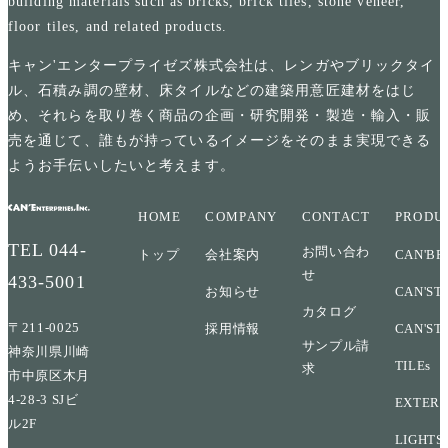
building materials such as bricks, brick tiles, stone veneer,
floor tiles, and related products.
キャン'エンタープライゼズ株式会社は、レンガやブリックタイ
ル、石積み調の壁材、床タイルなどの建築用意匠建材をはじ
め、それらを取り巻く商品の企画・研究開発・製造・輸入・販
売を通じて、誰もが持っているイメージをそのまま実現できる
ようお手伝いしたいと考えます。
HOME
COMPANY
CONTACT
PRODU
TEL
044-
お問い合わ
トップ
会社案内
CAN'BR
せ
433-5001
お知らせ
CAN'ST
カタログ
〒211-0025
採用情報
CAN'ST
サンプル請
神奈川県川崎
TILEs
求
市中原区木月
4-28-3 SJビ
EXTERI
ル2F
LIGHTS