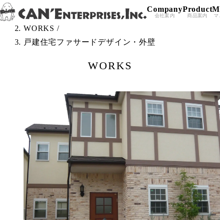
Company
Product
M
Skip to content
TOP
/
会社案内
商品案内
マ
WORKS
/
戸建住宅ファサードデザイン・外壁
WORKS