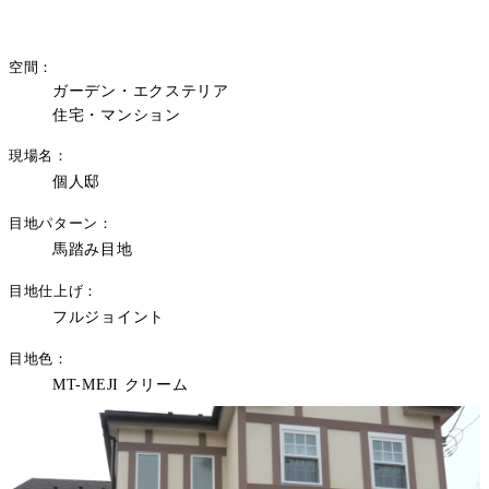
空間
ガーデン・エクステリア
住宅・マンション
現場名
個人邸
目地パターン
馬踏み目地
目地仕上げ
フルジョイント
目地色
MT-MEJI クリーム