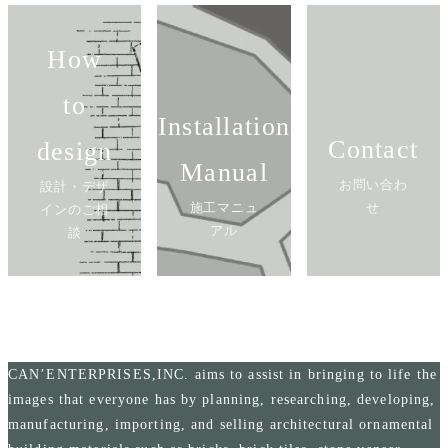
How
to
Installation
Contact
design
Manual
お問い合わ
設計・デザ
施工マニュ
せ
インのご相
アル
談
CAN’ENTERPRISES,INC. aims to assist in bringing to life the
images that everyone has by planning, researching, developing,
manufacturing, importing, and selling architectural ornamental