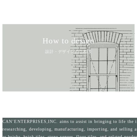
How to design
設計・デザインのご相談
CAN’ENTERPRISES,INC. aims to assist in bringing to life the i
researching, developing, manufacturing, importing, and selling a
as bricks, brick tiles, stone veneer, floor tiles, and related produ