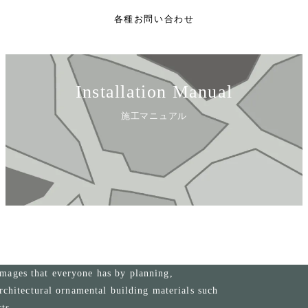
各種お問い合わせ
Installation Manual
施工マニュアル
mages that everyone has by planning,
rchitectural ornamental building materials such
cts.