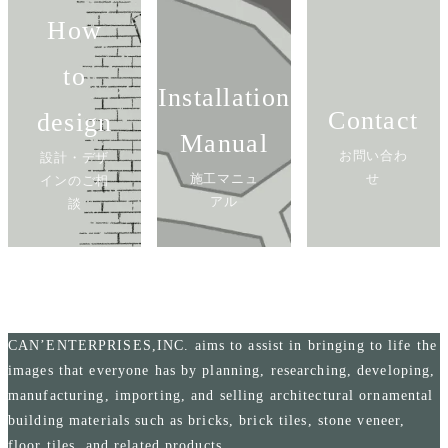
How
to
Installation
Contact
design
Manual
お問い合わ
設計・デザ
施工マニュ
せ
インのご相
アル
談
CAN’ENTERPRISES,INC. aims to assist in bringing to life the
images that everyone has by planning, researching, developing,
manufacturing, importing, and selling architectural ornamental
building materials such as bricks, brick tiles, stone veneer,
floor tiles, and related products.