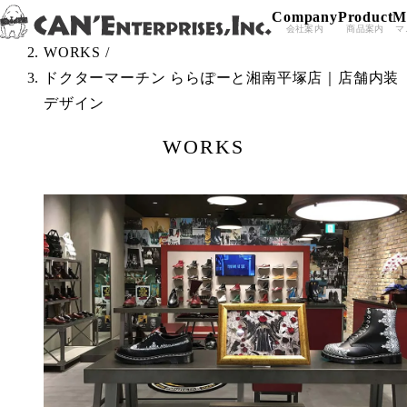
Company
Product
M
Skip to content
TOP
/
会社案内
商品案内
マ
WORKS
/
ドクターマーチン ららぽーと湘南平塚店｜店舗内装
デザイン
WORKS