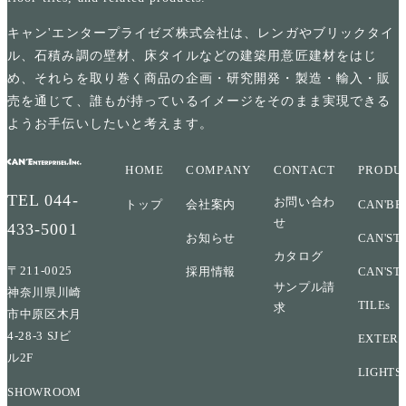
キャン'エンタープライゼズ株式会社は、レンガやブリックタイ
ル、石積み調の壁材、床タイルなどの建築用意匠建材をはじ
め、それらを取り巻く商品の企画・研究開発・製造・輸入・販
売を通じて、誰もが持っているイメージをそのまま実現できる
ようお手伝いしたいと考えます。
HOME
COMPANY
CONTACT
PRODU
TEL
044-
お問い合わ
トップ
会社案内
CAN'BR
せ
433-5001
お知らせ
CAN'ST
カタログ
〒211-0025
採用情報
CAN'ST
サンプル請
神奈川県川崎
TILEs
求
市中原区木月
4-28-3 SJビ
EXTERI
ル2F
LIGHTS
SHOWROOM