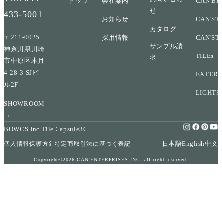
トップ
会社案内
CAN'BR
せ
433-5001
お知らせ
CAN'ST
カタログ
〒211-0025
採用情報
CAN'ST
サンプル請
神奈川県川崎
TILEs
求
市中原区木月
4-28-3 SJビ
EXTERI
ル2F
LIGHTS
SHOWROOM
→
BOWCS Inc.
Tile Capsule
3C
日本語
English
中文
個人情報保護方針
特定商取引法に基づく表記
Copyright©2026 CAN'ENTERPRISES,INC. all right reserved.