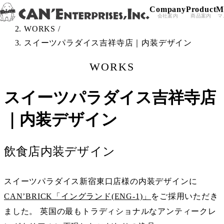
Company
Product
M
Skip to content
TOP
/
会社案内
商品案内
マ
WORKS
/
スイーツパラダイス吉祥寺店｜内装デザイン
WORKS
スイーツパラダイス吉祥寺店
｜内装デザイン
飲食店内装デザイン
スイーツパラダイス新宿東口店様の内装デザインに
CAN’BRICK「イングランド(ENG-1)」
をご採用いただき
ました。 英国の最もトラディショナルなアンティークレ