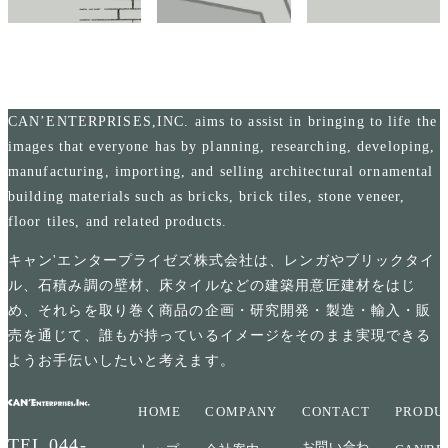
CAN’ENTERPRISES,INC. aims to assist in bringing to life the
images that everyone has by planning, researching, developing,
manufacturing, importing, and selling architectural ornamental
building materials such as bricks, brick tiles, stone veneer,
floor tiles, and related products.
キャン'エンタープライゼズ株式会社は、レンガやブリックタイ
ル、石積み調の壁材、床タイルなどの建築用意匠建材をはじ
め、それらを取り巻く商品の企画・研究開発・製造・輸入・販
売を通じて、誰もが持っているイメージをそのまま実現できる
ようお手伝いしたいと考えます。
HOME
COMPANY
CONTACT
PRODU
TEL
044-
お問い合わ