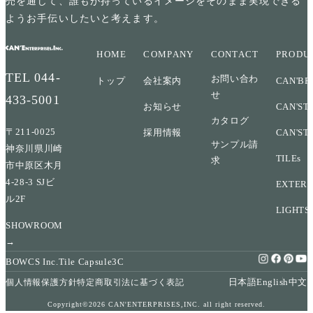
売を通じて、誰もが持っているイメージをそのまま実現できる
ようお手伝いしたいと考えます。
HOME
COMPANY
CONTACT
PRODU
TEL
044-
お問い合わ
トップ
会社案内
CAN'BR
せ
433-5001
お知らせ
CAN'ST
カタログ
〒211-0025
採用情報
CAN'ST
サンプル請
神奈川県川崎
TILEs
求
市中原区木月
4-28-3 SJビ
EXTERI
ル2F
LIGHTS
SHOWROOM
→
BOWCS Inc.
Tile Capsule
3C
日本語
English
中文
個人情報保護方針
特定商取引法に基づく表記
Copyright©2026 CAN'ENTERPRISES,INC. all right reserved.