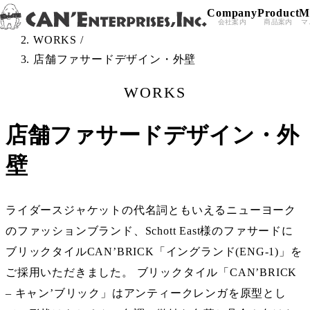
Company
Product
M
Skip to content
TOP
/
会社案内
商品案内
マ
WORKS
/
店舗ファサードデザイン・外壁
WORKS
店舗ファサードデザイン・外
壁
ライダースジャケットの代名詞ともいえるニューヨーク
のファッションブランド、Schott East様のファサードに
ブリックタイルCAN’BRICK「イングランド(ENG-1)」を
ご採用いただきました。 ブリックタイル「CAN’BRICK
– キャン’ブリック」はアンティークレンガを原型とし