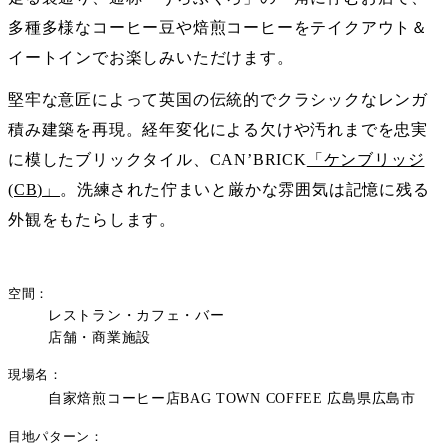
多種多様なコーヒー豆や焙煎コーヒーをテイクアウト＆
イートインでお楽しみいただけます。
堅牢な意匠によって英国の伝統的でクラシックなレンガ
積み建築を再現。経年変化による欠けや汚れまでを忠実
に模したブリックタイル、CAN’BRICK
「ケンブリッジ
(CB)」
。洗練された佇まいと厳かな雰囲気は記憶に残る
外観をもたらします。
空間
レストラン・カフェ・バー
店舗・商業施設
現場名
自家焙煎コーヒー店BAG TOWN COFFEE 広島県広島市
目地パターン