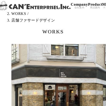
Company
Product
M
Skip to content
TOP
/
会社案内
商品案内
マ
WORKS
/
店舗ファサードデザイン
WORKS