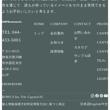
売を通じて、誰もが持っているイメージをそのまま実現できる
ようお手伝いしたいと考えます。
HOME
COMPANY
CONTACT
PRODU
TEL
044-
お問い合わ
トップ
会社案内
CAN'BR
せ
433-5001
お知らせ
CAN'ST
カタログ
〒211-0025
採用情報
CAN'ST
サンプル請
神奈川県川崎
TILEs
求
市中原区木月
4-28-3 SJビ
EXTERI
ル2F
LIGHTS
SHOWROOM
→
BOWCS Inc.
Tile Capsule
3C
日本語
English
中文
個人情報保護方針
特定商取引法に基づく表記