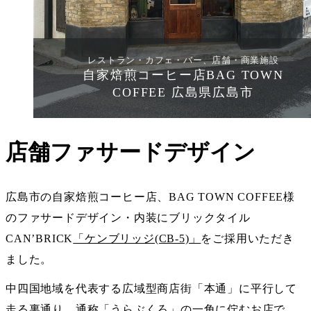
レストラン・カフェ・バー、店舗・商業施設
自家焙煎コーヒー店BAG TOWN
COFFEE 広島県広島市
店舗ファサードデザイン
広島市の自家焙煎コーヒー店、BAG TOWN COFFEE様
のファサードデザイン・内装にブリックタイル
CAN’BRICK
「ケンブリッジ(CB-5)」
をご採用いただき
ました。
中四国地域を代表する広域型商店街「本通」に平行して
走る裏通り、通称「うらぶくろ」の一角に佇むお店で、